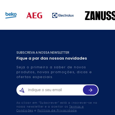
SUBSCREVA A NOSSA NEWSLETTER
Fique a par das nossas novidades
Seja o primeiro a saber de novos
produtos, novas promoções, dicas e
ofertas especiais.
Ao clicar em “Subscrever” está a inscrever-se na
nossa newsletter e a aceitar os
Termos e
Condições
e
Política de Privacidade
.