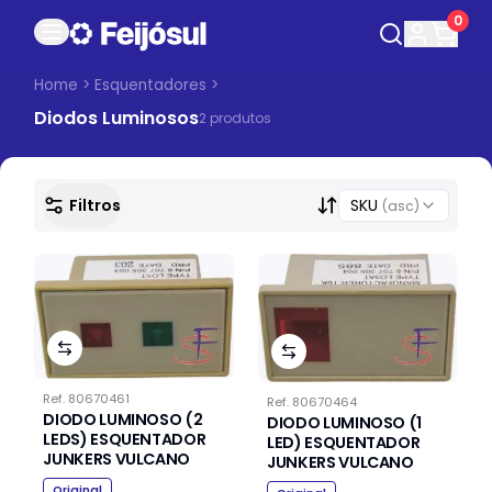
0
Home
>
Esquentadores
>
Diodos Luminosos
2
produto
s
Filtros
SKU
(asc)
Ref.
80670461
Ref.
80670464
DIODO LUMINOSO (2
DIODO LUMINOSO (1
LEDS) ESQUENTADOR
LED) ESQUENTADOR
JUNKERS VULCANO
JUNKERS VULCANO
Original