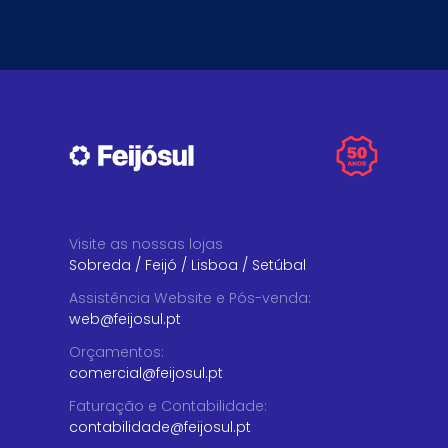
Visite as nossas lojas
Sobreda
/
Feijó
/
Lisboa
/
Setúbal
Assistência Website e Pós-venda
:
web@feijosul.pt
Orçamentos
:
comercial@feijosul.pt
Faturação e Contabilidade
:
contabilidade@feijosul.pt