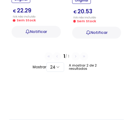
Original
22.29
20.53
€
€
IVA
não
incluído
IVA
não
incluído
Sem Stock
Sem Stock
Notificar
Notificar
1
/
1
A mostrar
2
de
2
24
Mostrar
resultados