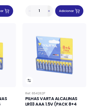
nar
Adicionar
Ref.
654262P
NAS
PILHAS VARTA ALCALINAS
4
LR03 AAA 1.5V (PACK 8+4