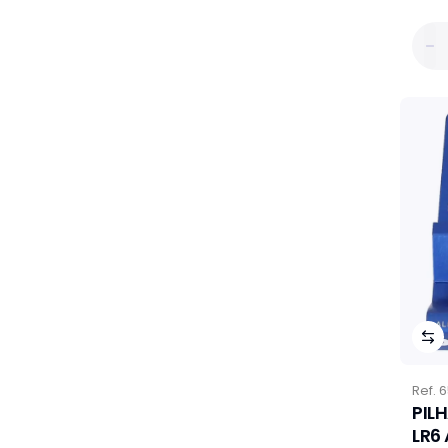
Ref.
6
PIL
LR6 