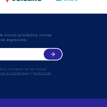
 de novos produtos, novas
as especiais.
tá a inscrever-se na nossa
mos e Condições
e
Política de