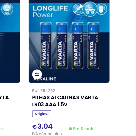
Ref.
654262
RTA
PILHAS ALCALINAS VARTA
LR03 AAA 1.5V
Original
3.04
€
ck
Em Stock
IVA
não
incluído