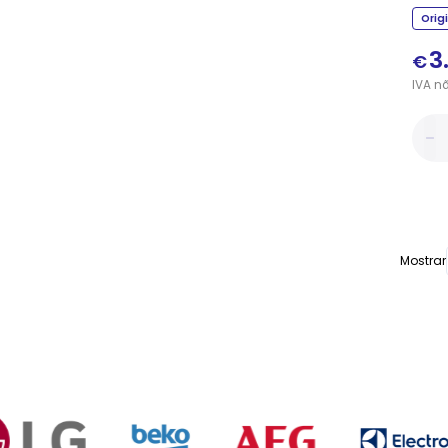
Orig
3
€
IVA
n
Mostrar