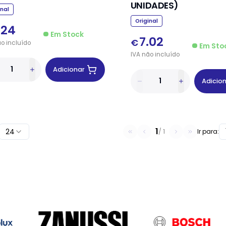
UNIDADES)
inal
Original
.24
Em Stock
7.02
€
ão
incluído
Em Sto
IVA
não
incluído
Adicionar
Adicio
1
24
/
1
Ir para: