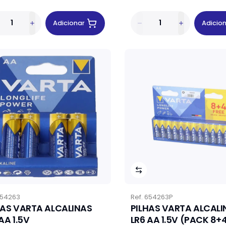
Adicionar
Adicio
54263
Ref.
654263P
HAS VARTA ALCALINAS
PILHAS VARTA ALCALI
AA 1.5V
LR6 AA 1.5V (PACK 8+