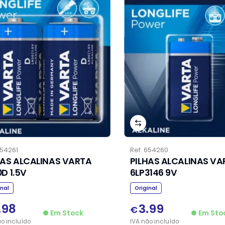
54261
Ref.
654260
HAS ALCALINAS VARTA
PILHAS ALCALINAS VA
D 1.5V
6LP3146 9V
inal
Original
.98
3.99
€
Em Stock
Em Sto
ão
incluído
IVA
não
incluído