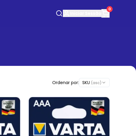
0
Iniciar
Sessão
Ordenar por:
SKU
(asc)