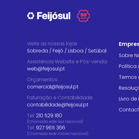
Visite as nossas lojas
Empre
Sobreda
/
Feijó
/
Lisboa
/
Setúbal
Sobre N
Assistência Website e Pós-venda
:
Política
web@feijosul.pt
Termos 
Orçamentos
:
comercial@feijosul.pt
Resoluçã
Faturação e Contabilidade
:
Livro d
contabilidade@feijosul.pt
Contac
Tel:
210 529 180
(Chamada rede fixa nacional)
Tel:
927 965 366
(Chamada rede móvel nacional)