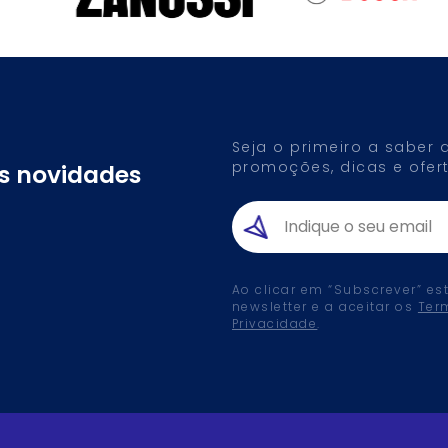
Seja o primeiro a saber
promoções, dicas e ofert
as novidades
Ao clicar em “Subscrever” es
newsletter e a aceitar os
Ter
Privacidade
.