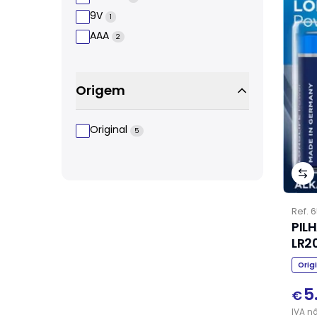
9V
1
AAA
2
Origem
Original
5
Ref.
6
PIL
LR20
Orig
5
€
IVA
n