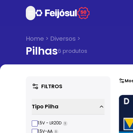
Home
>
Diversos
>
Pilhas
6
produto
s
Mos
FILTROS
Tipo Pilha
1.5V - LR20D
1
1.5V-AA
1