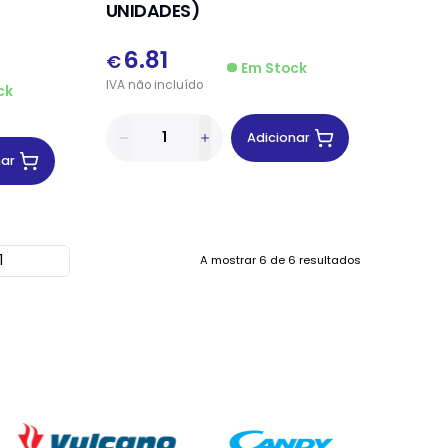
UNIDADES)
6.81
€
Em Stock
IVA
não
incluído
ck
Adicionar
nar
A mostrar
6
de
6
resultados