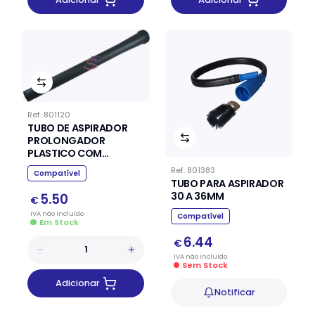
Ref.
801120
TUBO DE ASPIRADOR
PROLONGADOR
PLASTICO COM
PIQUELETE HOOVER
Ref.
801383
Compatível
TUBO PARA ASPIRADOR
30 A 36MM
5.50
€
IVA
não
incluído
Compatível
Em Stock
6.44
€
IVA
não
incluído
Sem Stock
Adicionar
Notificar