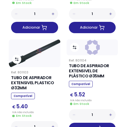
Em Stock
Em Stock
Adicionar
Adicionar
Ref.
801104
TUBO DE ASPIRADOR
EXTENSIVEL DE
Ref.
801103
PLÁSTICO Ø35MM
TUBO DE ASPIRADOR
EXTENSIVEL PLASTICO
Compatível
Ø32MM
5.52
€
Compatível
IVA
não
incluído
Em Stock
5.40
€
IVA
não
incluído
Em Stock