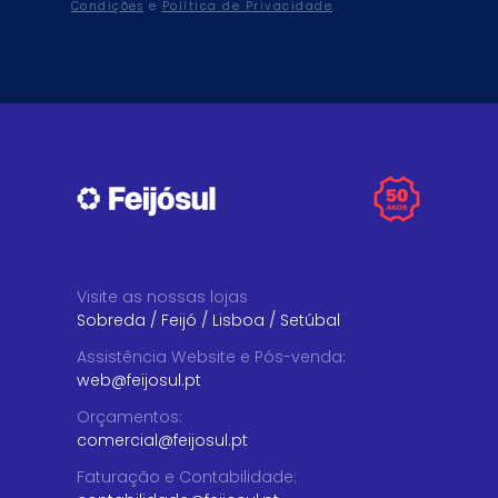
Condições
e
Política de Privacidade
.
Visite as nossas lojas
Sobreda
/
Feijó
/
Lisboa
/
Setúbal
Assistência Website e Pós-venda
:
web@feijosul.pt
Orçamentos
:
comercial@feijosul.pt
Faturação e Contabilidade
: