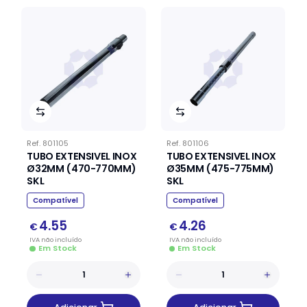
Ref.
801105
Ref.
801106
TUBO EXTENSIVEL INOX
TUBO EXTENSIVEL INOX
Ø32MM (470-770MM)
Ø35MM (475-775MM)
SKL
SKL
Compatível
Compatível
4.55
4.26
€
€
IVA
não
incluído
IVA
não
incluído
Em Stock
Em Stock