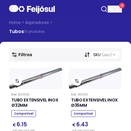
0
Home
>
Aspiradores
>
Tubos
10
produto
s
Filtros
SKU
(asc)
Ref.
801100
Ref.
801101
TUBO EXTENSIVEL INOX
TUBO EXTENSIVEL INOX
Ø32MM
Ø35MM
Compatível
Compatível
6.15
6.43
€
€
IVA
não
incluído
IVA
não
incluído