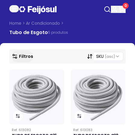
0
Home
>
Ar Condicionado
>
Tubo de Esgoto
5
produto
s
Filtros
SKU
(asc)
Ref.
613082
Ref.
613083