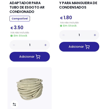
ADAPTADOR PARA
Y PARA MANGUEIRA DE
TUBO DE ESGOTO AR
CONDENSADOS
CONDIONADO
1.80
€
Compatível
IVA
não
incluído
Em Stock
3.50
€
IVA
não
incluído
Em Stock
Adicionar
Adicionar