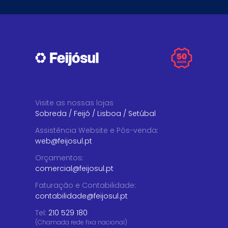
Visite as nossas lojas
Sobreda
/
Feijó
/
Lisboa
/
Setúbal
Assistência Website e Pós-venda
:
web@feijosul.pt
Orçamentos
:
comercial@feijosul.pt
Faturação e Contabilidade
:
contabilidade@feijosul.pt
Tel:
210 529 180
(Chamada rede fixa nacional)