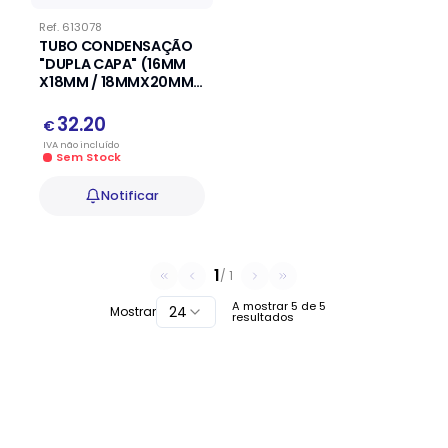
Ref.
613078
TUBO CONDENSAÇÃO
"DUPLA CAPA" (16MM
X18MM / 18MMX20MM)
50 MT
32.20
€
IVA
não
incluído
Sem Stock
Notificar
1
/
1
A mostrar
5
de
5
24
Mostrar
resultados