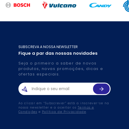
SUBSCREVA A NOSSA NEWSLETTER
Fique a par das nossas novidades
Seja o primeiro a saber de novos
produtos, novas promoções, dicas e
ofertas especiais.
Ao clicar em “Subscrever” está a inscrever-se na
nossa newsletter e a aceitar os
Termos e
Condições
e
Política de Privacidade
.