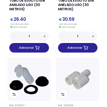
TUBO DE ESGOTO Ø16
TUBO DE ESGOTO Ø18
ANELADO LISO (30
ANELADO LISO (30
METROS)
METROS)
26.40
30.59
€
€
IVA
não
incluído
IVA
não
incluído
Em Stock
Em Stock
Adicionar
Adicionar
Ref.
613087
Ref.
613086