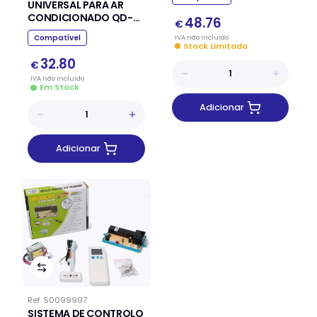
UNIVERSAL PARA AR
CONDICIONADO QD-
48.76
€
U05PGC
IVA
não
incluído
Compatível
Stock Limitado
32.80
€
IVA
não
incluído
Em Stock
Adicionar
Adicionar
Ref.
50099997
SISTEMA DE CONTROLO