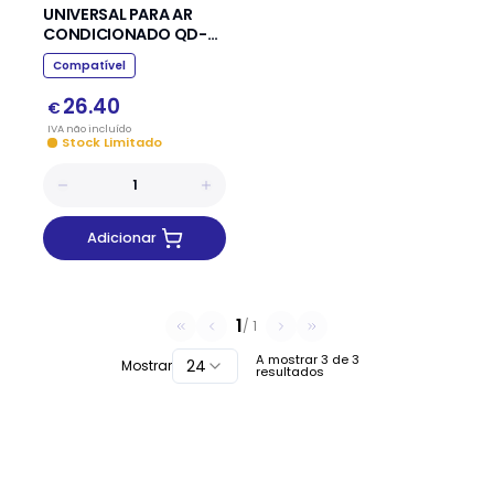
UNIVERSAL PARA AR
CONDICIONADO QD-
U03C+
Compatível
26.40
€
IVA
não
incluído
Stock Limitado
Adicionar
1
/
1
A mostrar
3
de
3
24
Mostrar
resultados