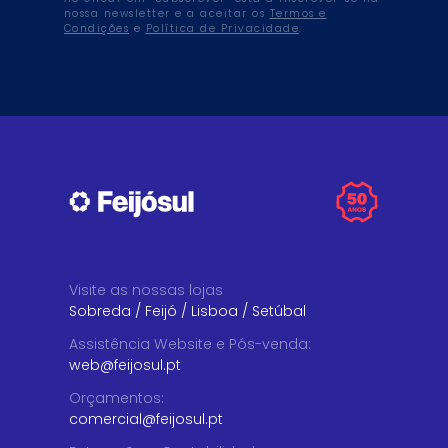
nossa newsletter e a aceitar os
Termos e
Condições
e
Política de Privacidade
.
Visite as nossas lojas
Sobreda
/
Feijó
/
Lisboa
/
Setúbal
Assistência Website e Pós-venda
:
web@feijosul.pt
Orçamentos
:
comercial@feijosul.pt