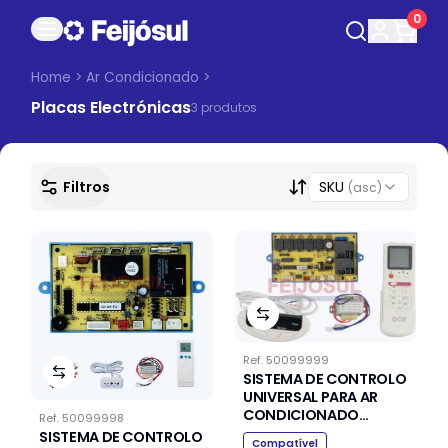
0
Home
>
Ar Condicionado
>
Placas Electrónicas
3
produto
s
Filtros
SKU
(asc)
Ref.
50099999
SISTEMA DE CONTROLO
UNIVERSAL PARA AR
CONDICIONADO
Ref.
50099998
DCE111A
SISTEMA DE CONTROLO
Compatível