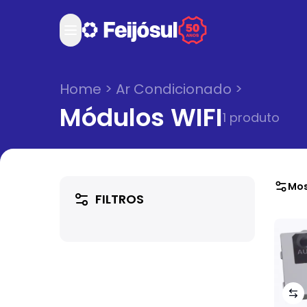
Home
>
Ar Condicionado
>
Módulos WIFI
1
produto
Mos
FILTROS