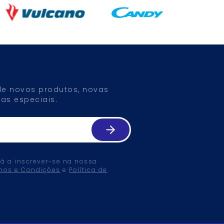
 de novos produtos, novas
as especiais.
tá a inscrever-se na nossa
mos e Condições
e
Política de