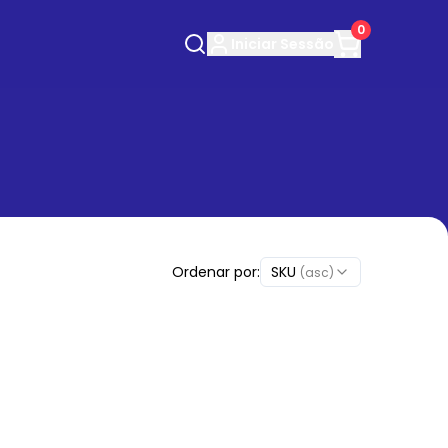
0
Iniciar
Sessão
Ordenar por:
SKU
(asc)