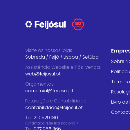
Visite as nossas lojas
Empre
Sobreda
/
Feijó
/
Lisboa
/
Setúbal
Sobre N
Assistência Website e Pós-venda
:
Política
web@feijosul.pt
Termos 
Orçamentos
:
comercial@feijosul.pt
Resoluçã
Faturação e Contabilidade
:
Livro d
contabilidade@feijosul.pt
Contac
Tel:
210 529 180
(Chamada rede fixa nacional)
Tel:
927 965 366