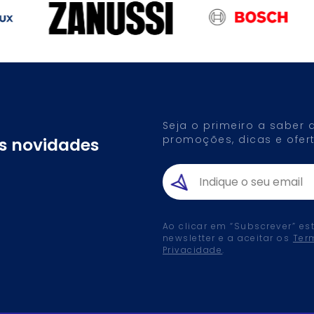
Seja o primeiro a saber
promoções, dicas e ofert
as novidades
Ao clicar em “Subscrever” es
newsletter e a aceitar os
Ter
Privacidade
.