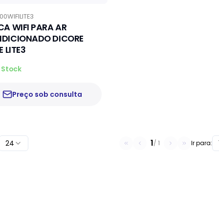
00WIFILITE3
CA WIFI PARA AR
DICIONADO DICORE
E LITE3
 Stock
Preço sob consulta
1
24
/
1
Ir para: