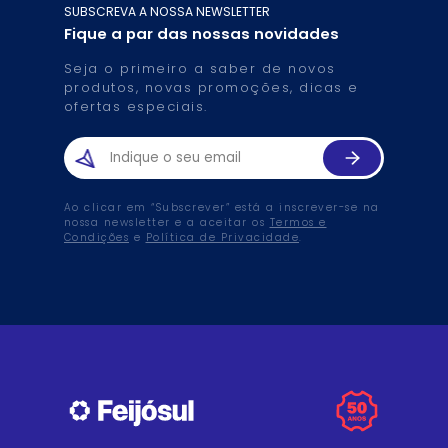
SUBSCREVA A NOSSA NEWSLETTER
Fique a par das nossas novidades
Seja o primeiro a saber de novos
produtos, novas promoções, dicas e
ofertas especiais.
Ao clicar em “Subscrever” está a inscrever-se na
nossa newsletter e a aceitar os
Termos e
Condições
e
Política de Privacidade
.