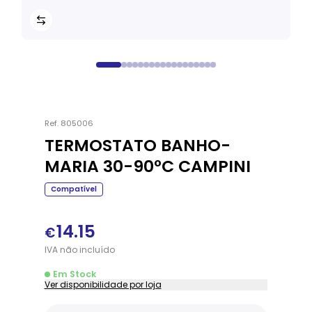
Ref.
805006
TERMOSTATO BANHO-
MARIA 30-90ºC CAMPINI
Compatível
14.15
€
IVA
não
incluído
Em Stock
Ver disponibilidade por loja