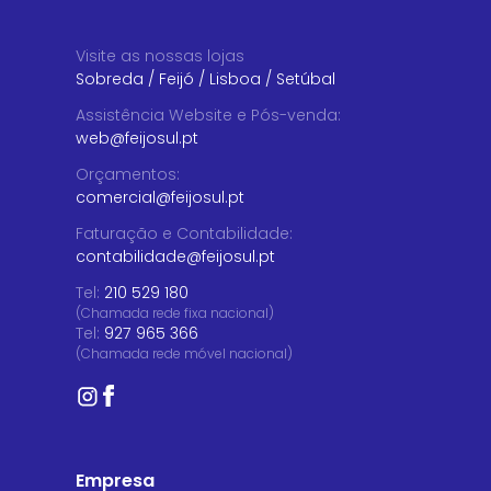
Visite as nossas lojas
Sobreda
/
Feijó
/
Lisboa
/
Setúbal
Assistência Website e Pós-venda
:
web@feijosul.pt
Orçamentos
:
comercial@feijosul.pt
Faturação e Contabilidade
:
contabilidade@feijosul.pt
Tel:
210 529 180
(Chamada rede fixa nacional)
Tel:
927 965 366
(Chamada rede móvel nacional)
Empresa