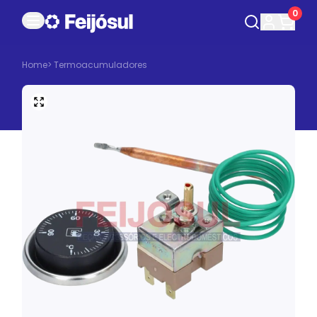
0
Home
>
Termoacumuladores