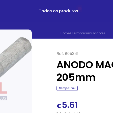
Todos os produtos
Home
>
Termoacumuladores
Ref.
805341
ANODO MAG
205mm
Compatível
5.61
€