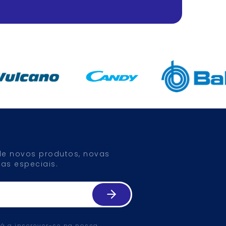
 de novos produtos, novas
as especiais.