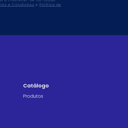
tá a inscrever-se na nossa
mos e Condições
e
Política de
Catálogo
Produtos