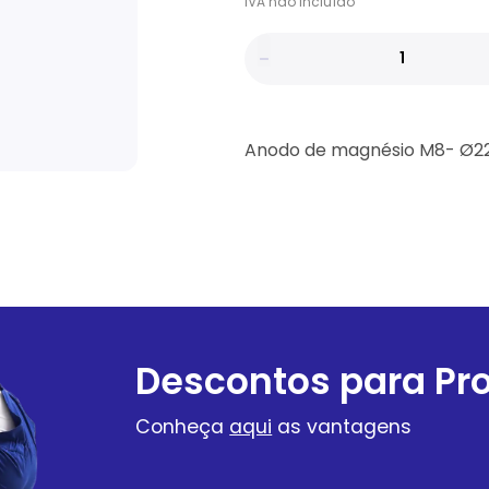
IVA
não
incluído
Anodo de magnésio M8- Ø2
Descontos para Pro
Conheça
aqui
as vantagens