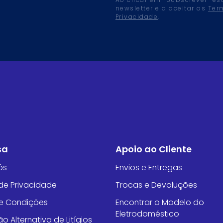
Ao clicar em “Subscrever” es
newsletter e a aceitar os
Ter
Privacidade
.
sa
Apoio ao Cliente
ós
Envios e Entregas
 de Privacidade
Trocas e Devoluções
e Condições
Encontrar o Modelo do
Eletrodoméstico
o Alternativa de Litígios