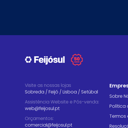
Visite as nossas lojas
Empre
Sobreda
/
Feijó
/
Lisboa
/
Setúbal
Sobre N
Assistência Website e Pós-venda
:
Política
web@feijosul.pt
Termos 
Orçamentos
:
comercial@feijosul.pt
Resoluçã