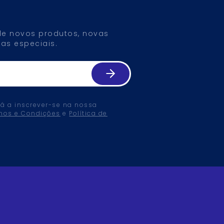
 de novos produtos, novas
as especiais.
tá a inscrever-se na nossa
mos e Condições
e
Política de