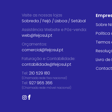
Visite as nossas lojas
Empre
Sobreda
/
Feijó
/
Lisboa
/
Setúbal
Sobre N
Assistência Website e Pós-venda
:
Política
web@feijosul.pt
Termos 
Orçamentos
:
comercial@feijosul.pt
Resoluçã
Faturação e Contabilidade
:
Livro d
contabilidade@feijosul.pt
Contac
Tel:
210 529 180
(Chamada rede fixa nacional)
Tel:
927 965 366
(Chamada rede móvel nacional)