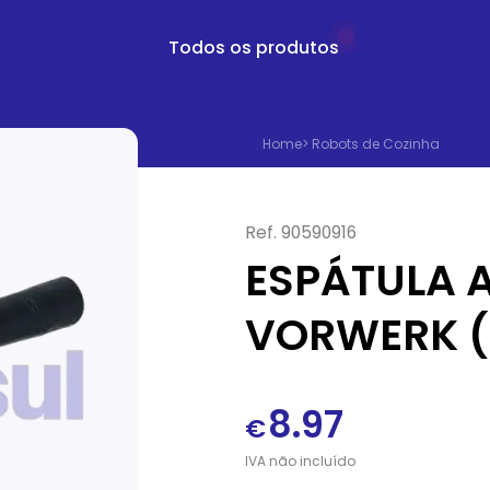
Todos os produtos
Home
>
Robots de Cozinha
Ref.
90590916
ESPÁTULA 
VORWERK (
8.97
€
IVA
não
incluído