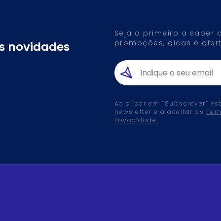
Seja o primeiro a saber
promoções, dicas e ofert
as novidades
Ao clicar em “Subscrever” es
newsletter e a aceitar os
Ter
Privacidade
.