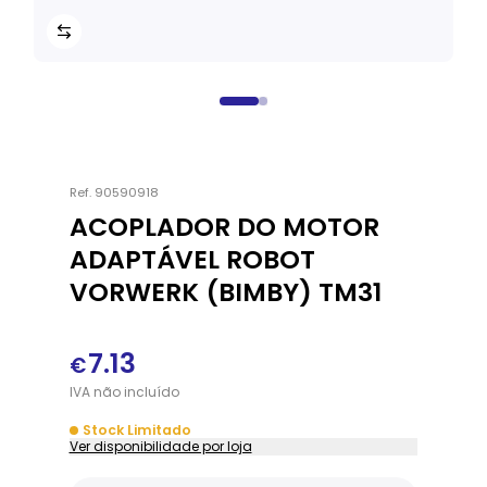
Ref.
90590918
ACOPLADOR DO MOTOR
ADAPTÁVEL ROBOT
VORWERK (BIMBY) TM31
7.13
€
IVA
não
incluído
Stock Limitado
Ver disponibilidade por loja