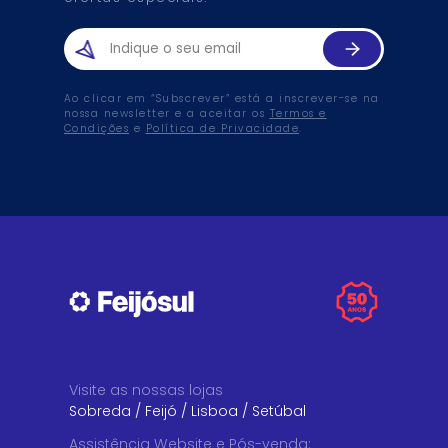
Ao clicar em “Subscrever” está a inscrever-se na
nossa newsletter e a aceitar os
Termos e
Condições
e
Política de Privacidade
.
Visite as nossas lojas
Sobreda
/
Feijó
/
Lisboa
/
Setúbal
Assistência Website e Pós-venda
: