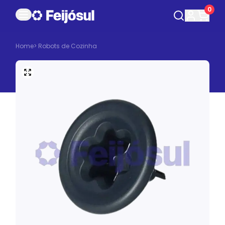
0
Home
>
Robots de Cozinha