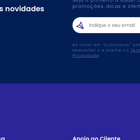
promoções, dicas e ofert
as novidades
Ao clicar em “Subscrever” es
newsletter e a aceitar os
Ter
Privacidade
.
sa
Apoio ao Cliente