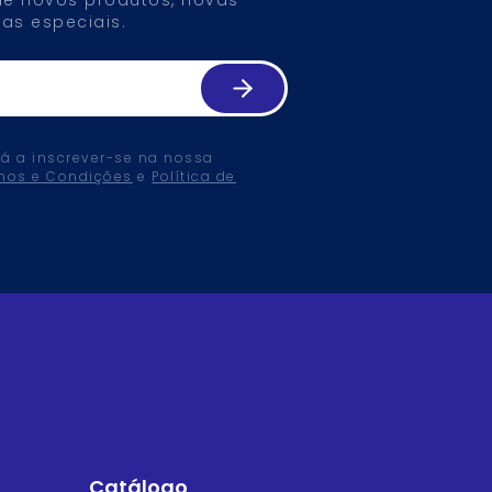
as especiais.
tá a inscrever-se na nossa
mos e Condições
e
Política de
Catálogo