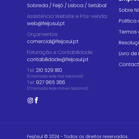
Sobreda
/
Feijó
/
Lisboa
/
Setúbal
Sobre N
Assistência Website e Pós-venda
:
Política
web@feijosul.pt
Termos 
Orçamentos
:
comercial@feijosul.pt
Resoluçã
Faturação e Contabilidade
:
Livro d
contabilidade@feijosul.pt
Contac
Tel:
210 529 180
(Chamada rede fixa nacional)
Tel:
927 965 366
(Chamada rede móvel nacional)
Feijósul © 2024 - Todos os direitos reservados.