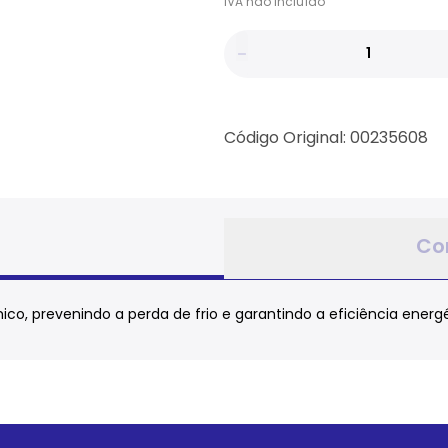
IVA
não
incluído
Código Original: 00235608
Co
co, prevenindo a perda de frio e garantindo a eficiência energ