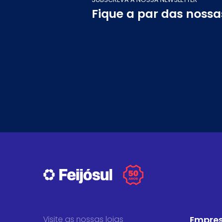
Fique a par das noss
Visite as nossas lojas
Empre