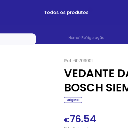
Todos os produtos
Home
>
Refrigeração
Ref.
60709001
VEDANTE D
BOSCH SIE
Original
76.54
€