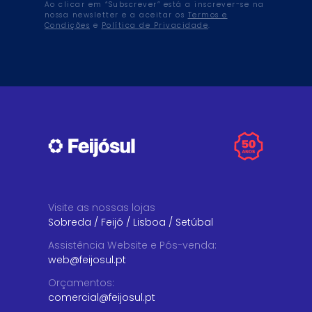
Ao clicar em “Subscrever” está a inscrever-se na
nossa newsletter e a aceitar os
Termos e
Condições
e
Política de Privacidade
.
Visite as nossas lojas
Sobreda
/
Feijó
/
Lisboa
/
Setúbal
Assistência Website e Pós-venda
:
web@feijosul.pt
Orçamentos
:
comercial@feijosul.pt