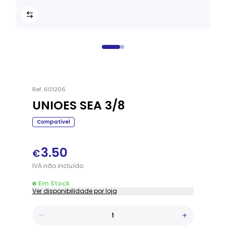
Ref.
601206
UNIOES SEA 3/8
Compatível
3.50
€
IVA
não
incluído
Em Stock
Ver disponibilidade por loja