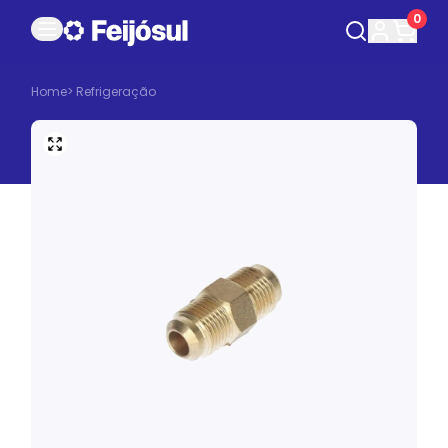
0
Home
>
Refrigeração