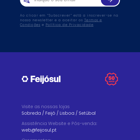
Ao clicar em “Subscrever” está a inscrever-se na
nossa newsletter e a aceitar os
Termos e
Condições
e
Política de Privacidade
.
Visite as nossas lojas
Sobreda
/
Feijó
/
Lisboa
/
Setúbal
Assistência Website e Pós-venda
:
web@feijosul.pt