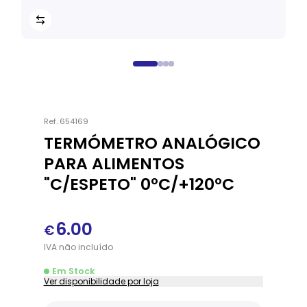
Ref.
654169
TERMÓMETRO ANALÓGICO
PARA ALIMENTOS
"C/ESPETO" 0ºC/+120ºC
6.00
€
IVA
não
incluído
Em Stock
Ver disponibilidade por loja