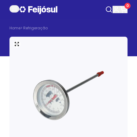
0
Home
>
Refrigeração