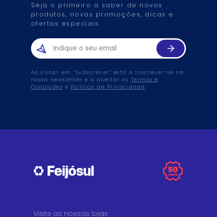
Seja o primeiro a saber de novos
produtos, novas promoções, dicas e
ofertas especiais.
Ao clicar em “Subscrever” está a inscrever-se na
nossa newsletter e a aceitar os
Termos e
Condições
e
Política de Privacidade
.
Visite as nossas lojas