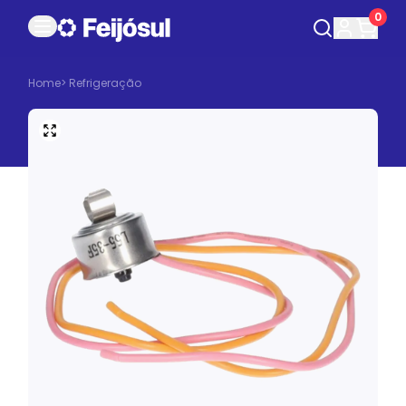
0
Home
>
Refrigeração