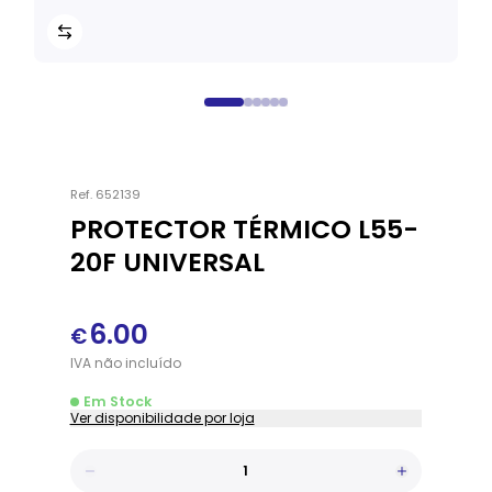
Ref.
652139
PROTECTOR TÉRMICO L55-
20F UNIVERSAL
6.00
€
IVA
não
incluído
Em Stock
Ver disponibilidade por loja