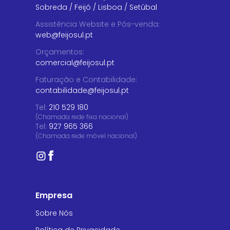
Sobreda
/
Feijó
/
Lisboa
/
Setúbal
Assistência Website e Pós-venda
:
web@feijosul.pt
Orçamentos
:
comercial@feijosul.pt
Faturação e Contabilidade
:
contabilidade@feijosul.pt
Tel:
210 529 180
(Chamada rede fixa nacional)
Tel:
927 965 366
(Chamada rede móvel nacional)
Empresa
Sobre Nós