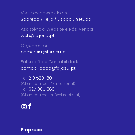
Visite as nossas lojas
Sobreda
/
Feijó
/
Lisboa
/
Setúbal
Assistência Website e Pós-venda
:
web@feijosul.pt
Orçamentos
:
comercial@feijosul.pt
Faturação e Contabilidade
:
contabilidade@feijosul.pt
Tel:
210 529 180
(Chamada rede fixa nacional)
Tel:
927 965 366
(Chamada rede móvel nacional)
Empresa