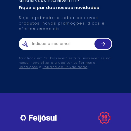
SUBSCREVA A NOSSA NEWSLETTER
Fique a par das nossas novidades
Seja o primeiro a saber de novos
produtos, novas promoções, dicas e
ofertas especiais.
Ao clicar em “Subscrever” está a inscrever-se na
nossa newsletter e a aceitar os
Termos e
Condições
e
Política de Privacidade
.