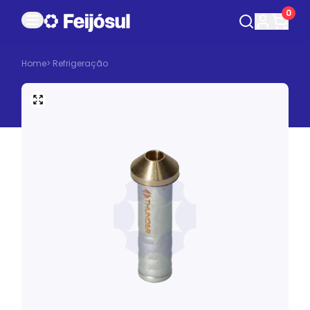
0
Home
>
Refrigeração