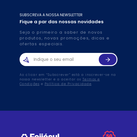
SUBSCREVA A NOSSA NEWSLETTER
Fique a par das nossas novidades
Seja o primeiro a saber de novos
produtos, novas promoções, dicas e
ofertas especiais.
Ao clicar em “Subscrever” está a inscrever-se na
nossa newsletter e a aceitar os
Termos e
Condições
e
Política de Privacidade
.