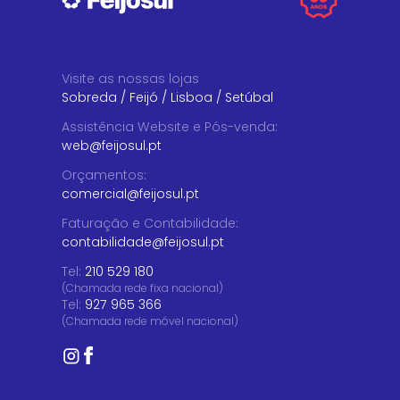
Visite as nossas lojas
Sobreda
/
Feijó
/
Lisboa
/
Setúbal
Assistência Website e Pós-venda
:
web@feijosul.pt
Orçamentos
:
comercial@feijosul.pt
Faturação e Contabilidade
:
contabilidade@feijosul.pt
Tel:
210 529 180
(Chamada rede fixa nacional)
Tel:
927 965 366
(Chamada rede móvel nacional)