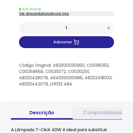
Em Stock
Ver disponibilidade por loja
Adicionar
Código Original: 482000030960, C00195350,
C00269658, C00311372, C00313201,
481213428078, 484000000986, 481213418033,
481213442078, LFR133 484
Descrição
Compatibilidade
A Lâmpada T-Click 40W é ideal para substituir