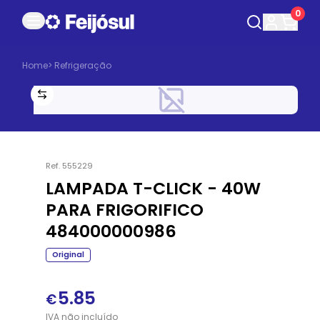
0
Home
>
Refrigeração
Ref.
555229
LAMPADA T-CLICK - 40W
PARA FRIGORIFICO
484000000986
Original
5.85
€
IVA
não
incluído