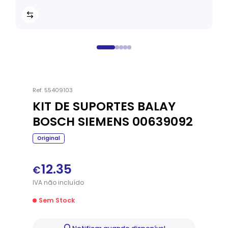
Ref.
55409103
KIT DE SUPORTES BALAY
BOSCH SIEMENS 00639092
Original
12.35
€
IVA
não
incluído
Sem Stock