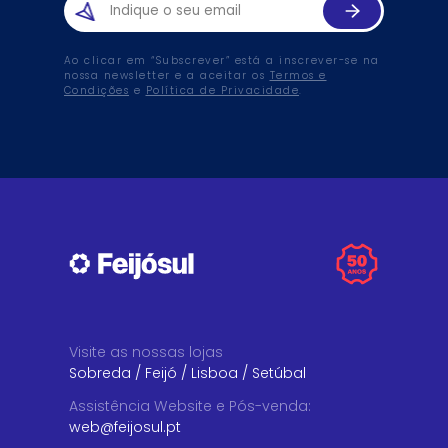
Ao clicar em “Subscrever” está a inscrever-se na
nossa newsletter e a aceitar os
Termos e
Condições
e
Política de Privacidade
.
Visite as nossas lojas
Sobreda
/
Feijó
/
Lisboa
/
Setúbal
Assistência Website e Pós-venda
:
web@feijosul.pt