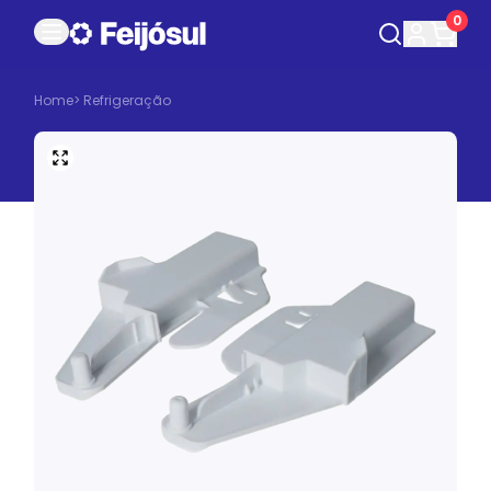
0
Home
>
Refrigeração