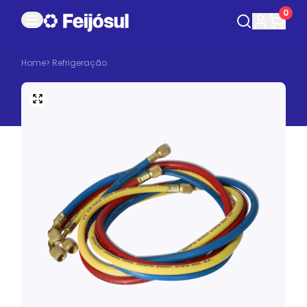
0
Home
>
Refrigeração