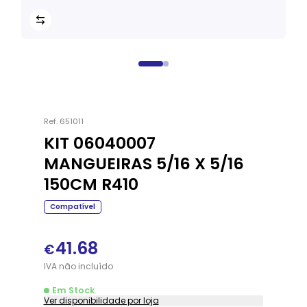
Ref.
651011
KIT 06040007
MANGUEIRAS 5/16 X 5/16
150CM R410
Compatível
41.68
€
IVA
não
incluído
Em Stock
Ver disponibilidade por loja