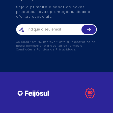
Seja o primeiro a saber de novos
produtos, novas promoções, dicas e
ofertas especiais.
Ao clicar em “Subscrever” está a inscrever-se na
nossa newsletter e a aceitar os
Termos e
Condições
e
Política de Privacidade
.