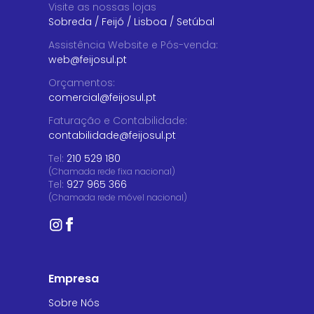
Visite as nossas lojas
Sobreda
/
Feijó
/
Lisboa
/
Setúbal
Assistência Website e Pós-venda
:
web@feijosul.pt
Orçamentos
:
comercial@feijosul.pt
Faturação e Contabilidade
:
contabilidade@feijosul.pt
Tel:
210 529 180
(Chamada rede fixa nacional)
Tel:
927 965 366
(Chamada rede móvel nacional)
Empresa
Sobre Nós