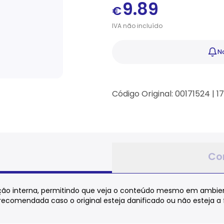
9.89
€
IVA
não
incluído
No
Código Original: 00171524 | 
Co
inação interna, permitindo que veja o conteúdo mesmo em ambie
 é recomendada caso o original esteja danificado ou não esteja 