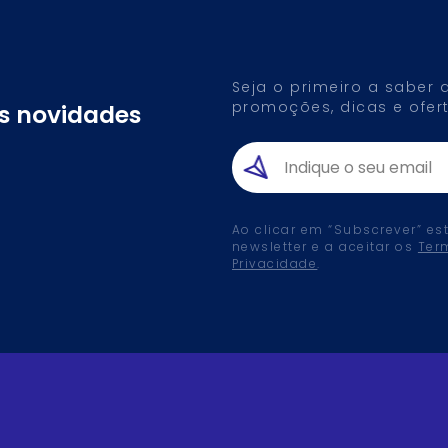
Seja o primeiro a saber
promoções, dicas e ofert
as novidades
Ao clicar em “Subscrever” es
newsletter e a aceitar os
Ter
Privacidade
.