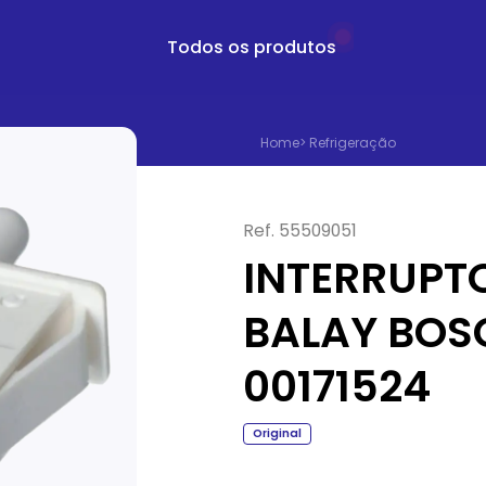
Todos os produtos
Home
>
Refrigeração
Ref.
55509051
INTERRUPTO
BALAY BOS
00171524
Original