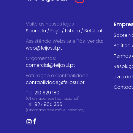
Visite as nossas lojas
Empre
Sobreda
/
Feijó
/
Lisboa
/
Setúbal
Sobre N
Assistência Website e Pós-venda
:
Política
web@feijosul.pt
Termos 
Orçamentos
:
comercial@feijosul.pt
Resoluçã
Faturação e Contabilidade
:
Livro d
contabilidade@feijosul.pt
Contac
Tel:
210 529 180
(Chamada rede fixa nacional)
Tel:
927 965 366
(Chamada rede móvel nacional)