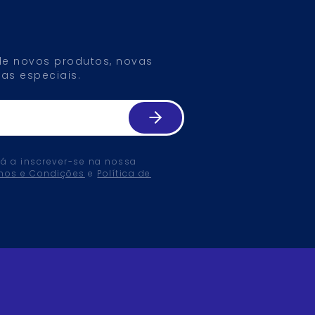
 de novos produtos, novas
as especiais.
tá a inscrever-se na nossa
mos e Condições
e
Política de