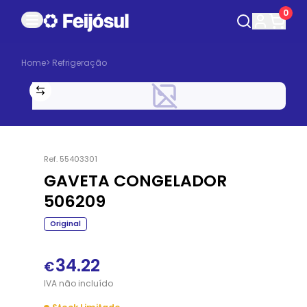
0
Home
>
Refrigeração
Ref.
55403301
GAVETA CONGELADOR
506209
Original
34.22
€
IVA
não
incluído