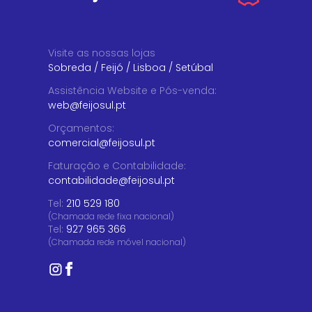
Visite as nossas lojas
Sobreda
/
Feijó
/
Lisboa
/
Setúbal
Assistência Website e Pós-venda
:
web@feijosul.pt
Orçamentos
:
comercial@feijosul.pt
Faturação e Contabilidade
:
contabilidade@feijosul.pt
Tel:
210 529 180
(Chamada rede fixa nacional)
Tel:
927 965 366
(Chamada rede móvel nacional)