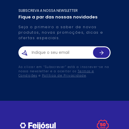
SUBSCREVA A NOSSA NEWSLETTER
Fique a par das nossas novidades
Seja o primeiro a saber de novos
produtos, novas promoções, dicas e
ofertas especiais.
Ao clicar em “Subscrever” está a inscrever-se na
nossa newsletter e a aceitar os
Termos e
Condições
e
Política de Privacidade
.