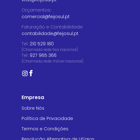
Orçamentos
:
comercial@feijosul.pt
Faturação e Contabilidade
:
contabilidade@feijosul.pt
Tel:
210 529 180
(Chamada rede fixa nacional)
Tel:
927 965 366
(Chamada rede móvel nacional)
Empresa
Sobre Nós
Política de Privacidade
Termos e Condições
Resolução Alternativa de Litígios