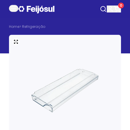
0
Home
>
Refrigeração