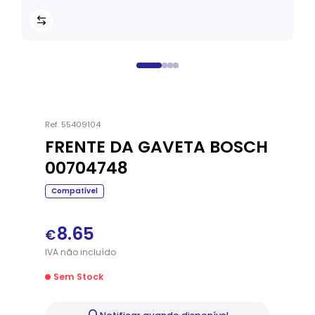
Ref.
55409104
FRENTE DA GAVETA BOSCH
00704748
Compatível
8.65
€
IVA
não
incluído
Sem Stock