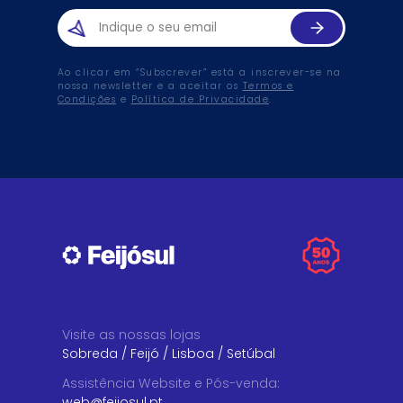
Ao clicar em “Subscrever” está a inscrever-se na
nossa newsletter e a aceitar os
Termos e
Condições
e
Política de Privacidade
.
Visite as nossas lojas
Sobreda
/
Feijó
/
Lisboa
/
Setúbal
Assistência Website e Pós-venda
:
web@feijosul.pt