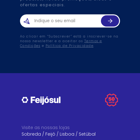
ofertas especiais.
Ao clicar em “Subscrever” está a inscrever-se na
nossa newsletter e a aceitar os
Termos e
Condições
e
Política de Privacidade
.
Visite as nossas lojas
Sobreda
/
Feijó
/
Lisboa
/
Setúbal