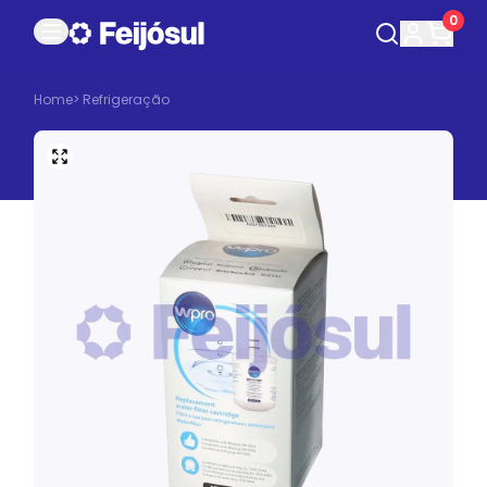
0
Home
>
Refrigeração