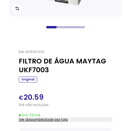
Ref.
MGF551302
FILTRO DE ÁGUA MAYTAG
UKF7003
Original
20.59
€
IVA
não
incluído
Em Stock
Ver disponibilidade por loja