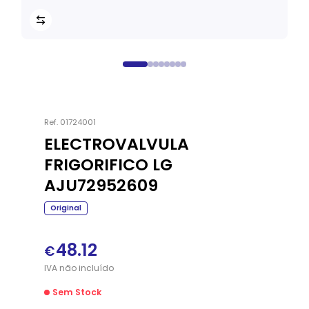
Ref.
01724001
ELECTROVALVULA
FRIGORIFICO LG
AJU72952609
Original
48.12
€
IVA
não
incluído
Sem Stock