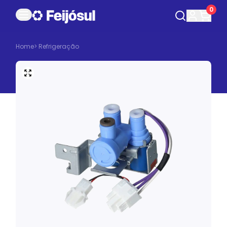
0
Home
>
Refrigeração