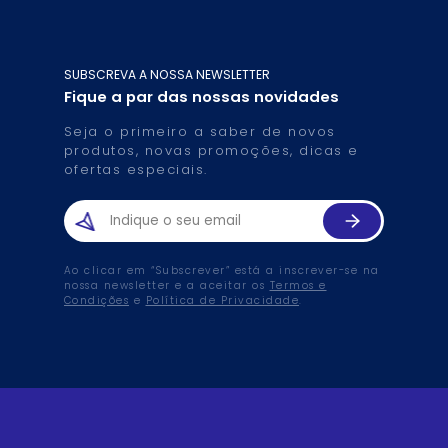
SUBSCREVA A NOSSA NEWSLETTER
Fique a par das nossas novidades
Seja o primeiro a saber de novos
produtos, novas promoções, dicas e
ofertas especiais.
Ao clicar em “Subscrever” está a inscrever-se na
nossa newsletter e a aceitar os
Termos e
Condições
e
Política de Privacidade
.