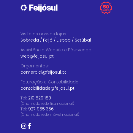
Visite as nossas lojas
Sobreda
/
Feijó
/
Lisboa
/
Setúbal
Assistência Website e Pós-venda
:
web@feijosul.pt
Orçamentos
:
comercial@feijosul.pt
Faturação e Contabilidade
:
contabilidade@feijosul.pt
Tel:
210 529 180
(Chamada rede fixa nacional)
Tel:
927 965 366
(Chamada rede móvel nacional)