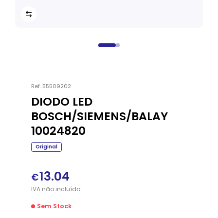
Ref.
55509202
DIODO LED
BOSCH/SIEMENS/BALAY
10024820
Original
13.04
€
IVA
não
incluído
Sem Stock