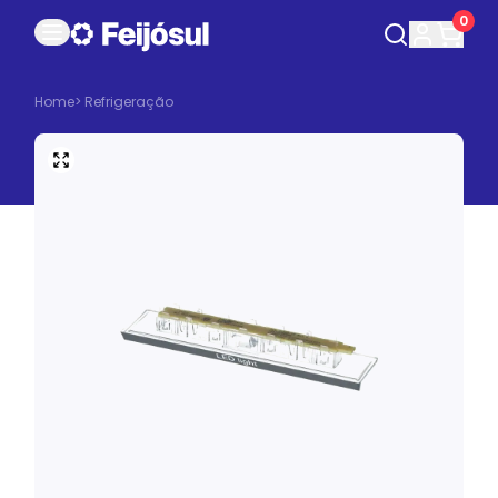
0
Home
>
Refrigeração