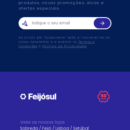
produtos, novas promoções, dicas e
ofertas especiais.
Ao clicar em “Subscrever” está a inscrever-se na
nossa newsletter e a aceitar os
Termos e
Condições
e
Política de Privacidade
.
Visite as nossas lojas
Sobreda
/
Feijó
/
Lisboa
/
Setúbal