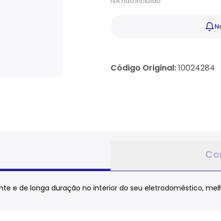
IVA
não
incluído
No
Código Original:
10024284
Co
te e de longa duração no interior do seu eletrodoméstico, melho