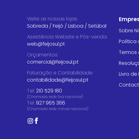
Visite as nossas lojas
Empre
Sobreda
/
Feijó
/
Lisboa
/
Setúbal
Sobre N
Assistência Website e Pós-venda
:
Política
web@feijosul.pt
Termos 
Orçamentos
:
comercial@feijosul.pt
Resoluçã
Faturação e Contabilidade
:
Livro d
contabilidade@feijosul.pt
Contac
Tel:
210 529 180
(Chamada rede fixa nacional)
Tel:
927 965 366
(Chamada rede móvel nacional)