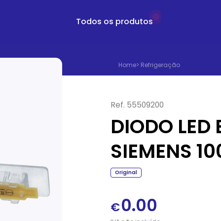
Todos os produtos
Home
>
Refrigeração
Ref.
55509200
DIODO LED
SIEMENS 1
Original
0.00
€