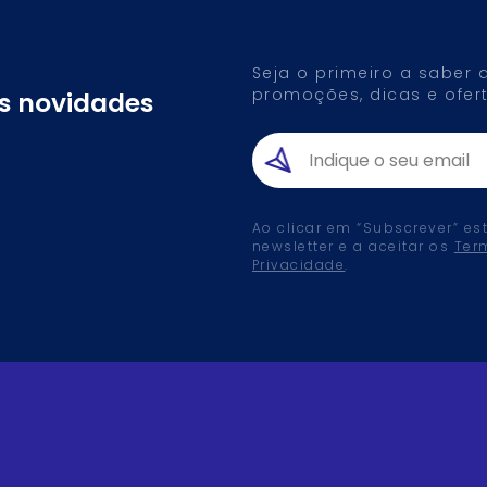
Seja o primeiro a saber
promoções, dicas e ofert
as novidades
Ao clicar em “Subscrever” es
newsletter e a aceitar os
Ter
Privacidade
.