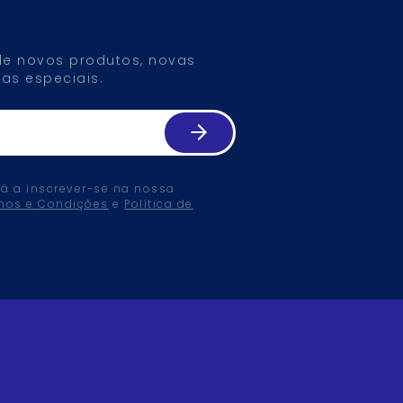
 de novos produtos, novas
as especiais.
tá a inscrever-se na nossa
mos e Condições
e
Política de