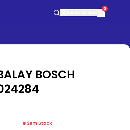
0
Iniciar
Sessão
 BALAY BOSCH
0024284
Sem Stock