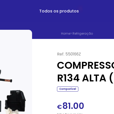
Todos os produtos
Home
>
Refrigeração
Ref.
550166Z
COMPRESSOR
R134 ALTA 
Compatível
81.00
€