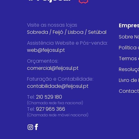
Visite as nossas lojas
Empre
Sobreda
/
Feijó
/
Lisboa
/
Setúbal
Sobre N
Assistência Website e Pós-venda
:
Política
web@feijosul.pt
Termos 
Orçamentos
:
comercial@feijosul.pt
Resoluçã
Faturação e Contabilidade
:
Livro d
contabilidade@feijosul.pt
Contac
Tel:
210 529 180
(Chamada rede fixa nacional)
Tel:
927 965 366
(Chamada rede móvel nacional)