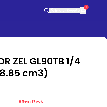
0
Iniciar
Sessão
 ZEL GL90TB 1/4
(8.85 cm3)
Sem Stock