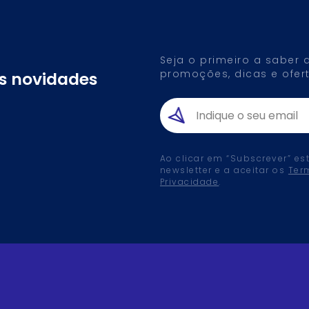
Seja o primeiro a saber
promoções, dicas e ofert
as novidades
Ao clicar em “Subscrever” es
newsletter e a aceitar os
Ter
Privacidade
.