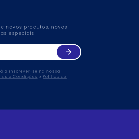
 de novos produtos, novas
as especiais.
tá a inscrever-se na nossa
mos e Condições
e
Política de