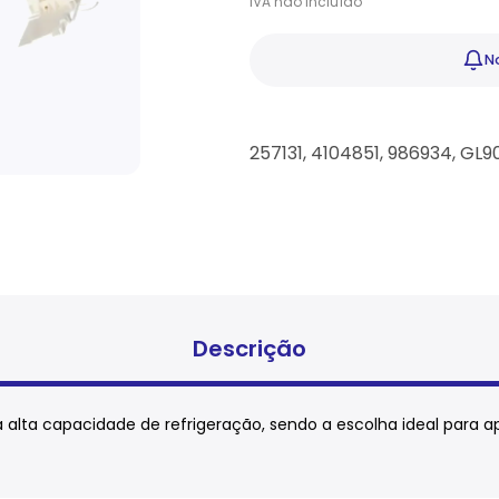
IVA
não
incluído
No
257131, 4104851, 986934, G
Descrição
 alta capacidade de refrigeração, sendo a escolha ideal par