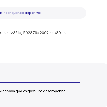
tificar
quando disponível
L90TB, OV3514, 50287942002, GU80TB
a aplicações que exigem um desempenho