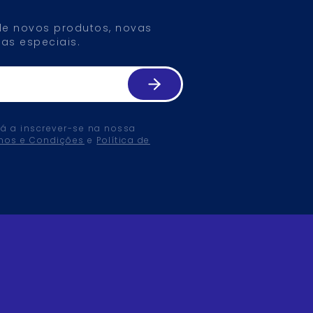
 de novos produtos, novas
as especiais.
tá a inscrever-se na nossa
mos e Condições
e
Política de