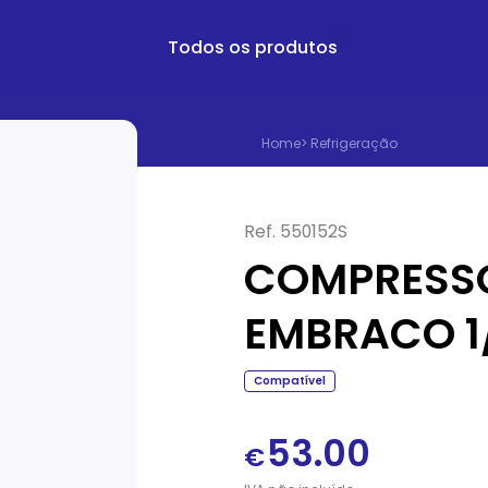
Todos os produtos
Home
>
Refrigeração
Ref.
550152S
COMPRESS
EMBRACO 1/
Compatível
53.00
€