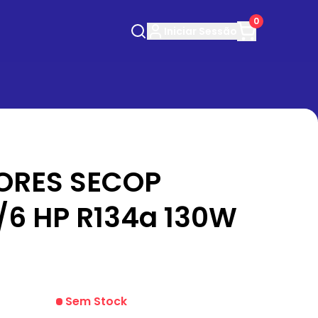
0
Iniciar
Sessão
ORES SECOP
6 HP R134a 130W
Sem Stock