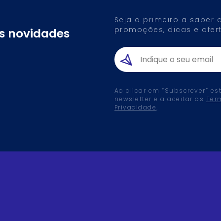
Seja o primeiro a saber
promoções, dicas e ofert
as novidades
Ao clicar em “Subscrever” es
newsletter e a aceitar os
Ter
Privacidade
.