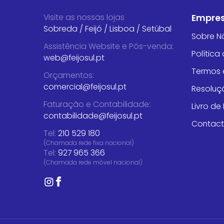
Visite as nossas lojas
Empre
Sobreda
/
Feijó
/
Lisboa
/
Setúbal
Sobre N
Assistência Website e Pós-venda
:
Política
web@feijosul.pt
Termos 
Orçamentos
:
comercial@feijosul.pt
Resoluçã
Faturação e Contabilidade
:
Livro d
contabilidade@feijosul.pt
Contac
Tel:
210 529 180
(Chamada rede fixa nacional)
Tel:
927 965 366
(Chamada rede móvel nacional)