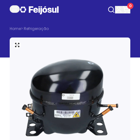
0
Home
>
Refrigeração