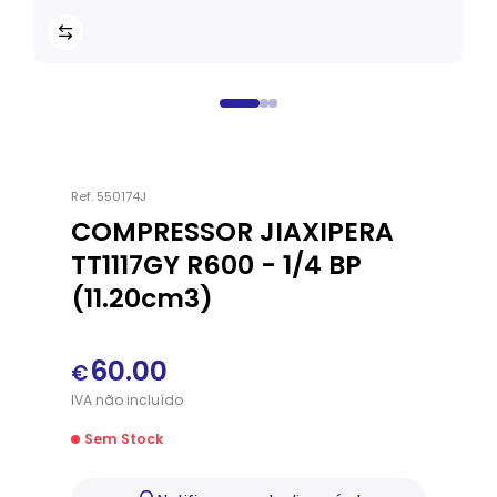
Ref.
550174J
COMPRESSOR JIAXIPERA
TT1117GY R600 - 1/4 BP
(11.20cm3)
60.00
€
IVA
não
incluído
Sem Stock