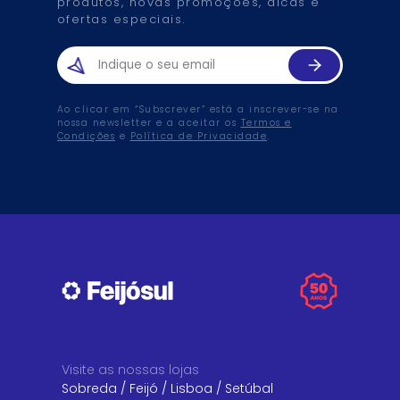
produtos, novas promoções, dicas e
ofertas especiais.
Ao clicar em “Subscrever” está a inscrever-se na
nossa newsletter e a aceitar os
Termos e
Condições
e
Política de Privacidade
.
Visite as nossas lojas
Sobreda
/
Feijó
/
Lisboa
/
Setúbal