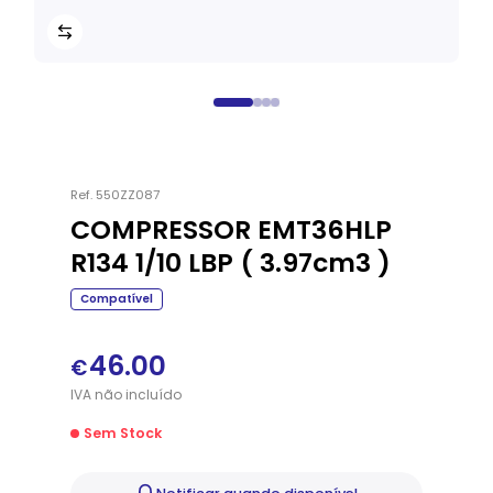
Ref.
550ZZ087
COMPRESSOR EMT36HLP
R134 1/10 LBP ( 3.97cm3 )
Compatível
46.00
€
IVA
não
incluído
Sem Stock