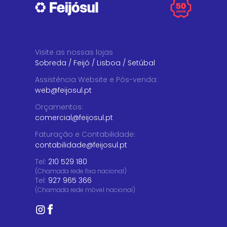
Visite as nossas lojas
Sobreda
/
Feijó
/
Lisboa
/
Setúbal
Assistência Website e Pós-venda
:
web@feijosul.pt
Orçamentos
:
comercial@feijosul.pt
Faturação e Contabilidade
:
contabilidade@feijosul.pt
Tel:
210 529 180
(Chamada rede fixa nacional)
Tel:
927 965 366
(Chamada rede móvel nacional)