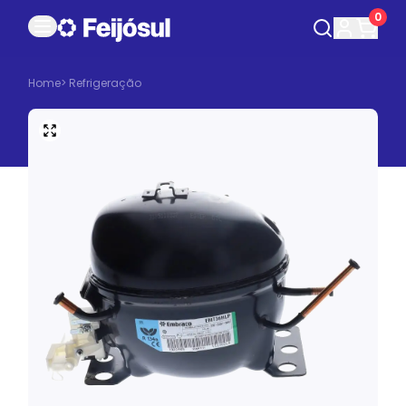
0
Home
>
Refrigeração