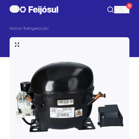
0
Home
>
Refrigeração