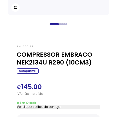
Ref.
550192
COMPRESSOR EMBRACO
NEK2134U R290 (10CM3)
Compatível
145.00
€
IVA
não
incluído
Em Stock
Ver disponibilidade por loja