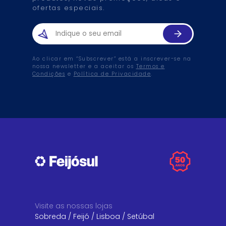
ofertas especiais.
Ao clicar em “Subscrever” está a inscrever-se na
nossa newsletter e a aceitar os
Termos e
Condições
e
Política de Privacidade
.
Visite as nossas lojas
Sobreda
/
Feijó
/
Lisboa
/
Setúbal