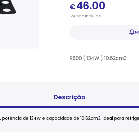
46.00
€
IVA
não
incluído
No
R600 ( 134W ) 10.62cm3
Descrição
tência de 134W e capacidade de 10.62cm3, ideal para refriger