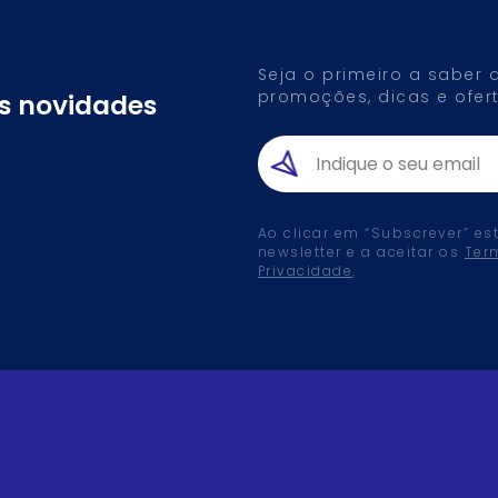
Seja o primeiro a saber
promoções, dicas e ofert
as novidades
Ao clicar em “Subscrever” es
newsletter e a aceitar os
Ter
Privacidade
.