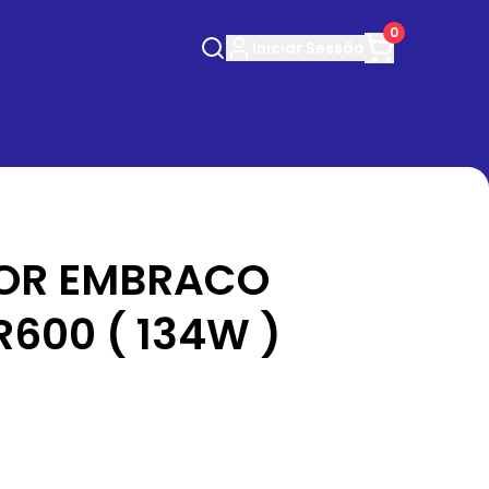
0
Iniciar
Sessão
OR EMBRACO
600 ( 134W )