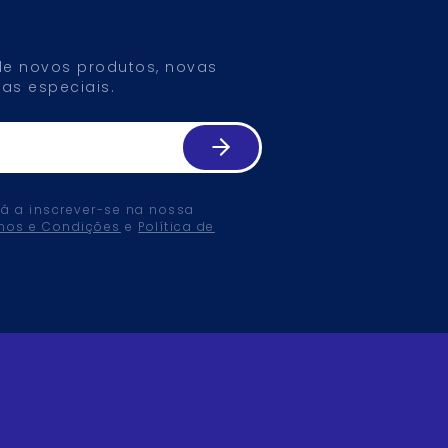
 de novos produtos, novas
as especiais.
tá a inscrever-se na nossa
mos e Condições
e
Política de