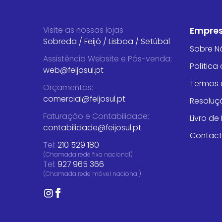
Visite as nossas lojas
Empre
Sobreda
/
Feijó
/
Lisboa
/
Setúbal
Sobre N
Assistência Website e Pós-venda
:
Política
web@feijosul.pt
Termos 
Orçamentos
:
comercial@feijosul.pt
Resoluçã
Faturação e Contabilidade
:
Livro d
contabilidade@feijosul.pt
Contac
Tel:
210 529 180
(Chamada rede fixa nacional)
Tel:
927 965 366
(Chamada rede móvel nacional)