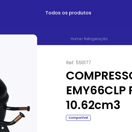
Todos os produtos
Home
>
Refrigeração
Ref.
550177
COMPRESS
EMY66CLP R
10.62cm3
Compatível