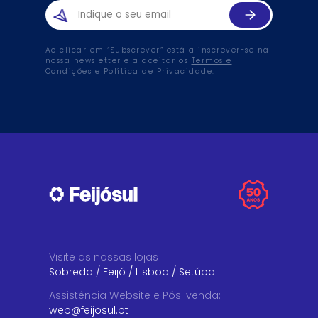
Ao clicar em “Subscrever” está a inscrever-se na
nossa newsletter e a aceitar os
Termos e
Condições
e
Política de Privacidade
.
Visite as nossas lojas
Sobreda
/
Feijó
/
Lisboa
/
Setúbal
Assistência Website e Pós-venda
:
web@feijosul.pt