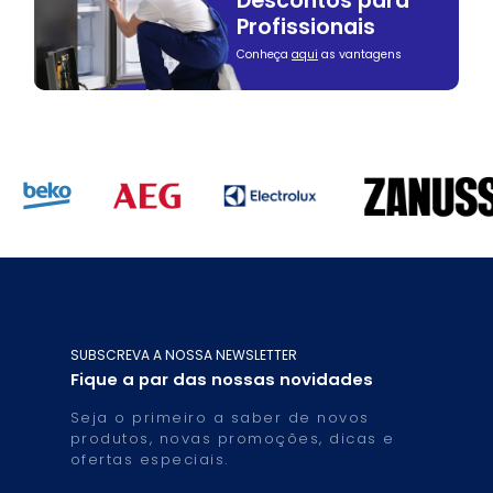
Descontos para
Profissionais
Conheça
aqui
as vantagens
SUBSCREVA A NOSSA NEWSLETTER
Fique a par das nossas novidades
Seja o primeiro a saber de novos
produtos, novas promoções, dicas e
ofertas especiais.