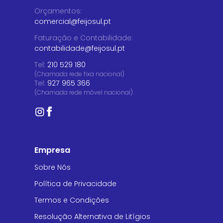
Orçamentos
:
comercial@feijosul.pt
Faturação e Contabilidade
:
contabilidade@feijosul.pt
Tel:
210 529 180
(Chamada rede fixa nacional)
Tel:
927 965 366
(Chamada rede móvel nacional)
Empresa
Sobre Nós
Política de Privacidade
Termos e Condições
Resolução Alternativa de Litígios