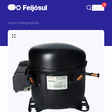
0
Home
>
Refrigeração