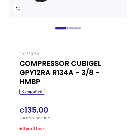
Ref.
550160
COMPRESSOR CUBIGEL
GPY12RA R134A - 3/8 -
HMBP
Compatível
135.00
€
IVA
não
incluído
Sem Stock