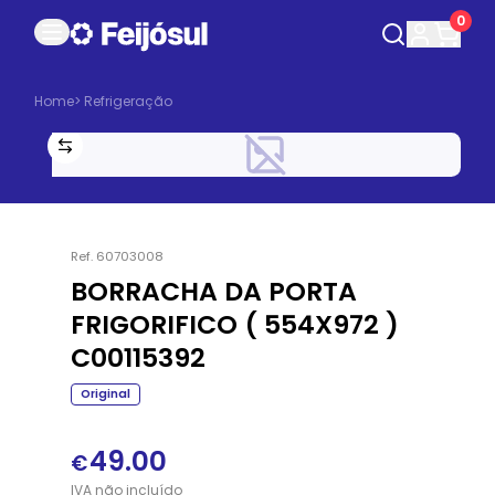
0
Home
>
Refrigeração
Ref.
60703008
BORRACHA DA PORTA
FRIGORIFICO ( 554X972 )
C00115392
Original
49.00
€
IVA
não
incluído