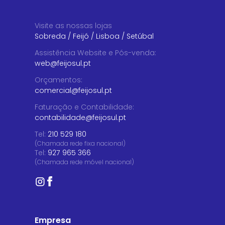
Visite as nossas lojas
Sobreda
/
Feijó
/
Lisboa
/
Setúbal
Assistência Website e Pós-venda
:
web@feijosul.pt
Orçamentos
:
comercial@feijosul.pt
Faturação e Contabilidade
:
contabilidade@feijosul.pt
Tel:
210 529 180
(Chamada rede fixa nacional)
Tel:
927 965 366
(Chamada rede móvel nacional)
Empresa