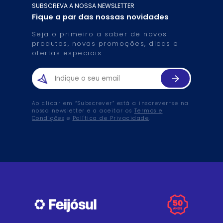
SUBSCREVA A NOSSA NEWSLETTER
Fique a par das nossas novidades
Seja o primeiro a saber de novos
produtos, novas promoções, dicas e
ofertas especiais.
Ao clicar em “Subscrever” está a inscrever-se na
nossa newsletter e a aceitar os
Termos e
Condições
e
Política de Privacidade
.