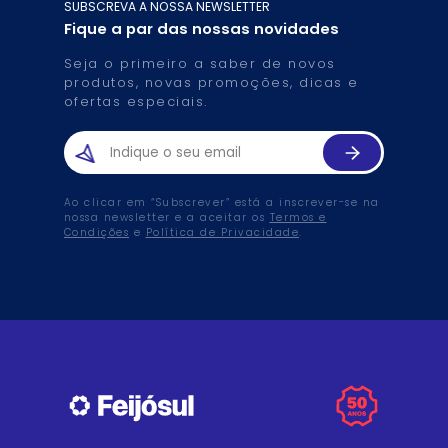
SUBSCREVA A NOSSA NEWSLETTER
Fique a par das nossas novidades
Seja o primeiro a saber de novos
produtos, novas promoções, dicas e
ofertas especiais.
Ao clicar em “Subscrever” está a inscrever-se na
nossa newsletter e a aceitar os
Termos e
Condições
e
Política de Privacidade
.