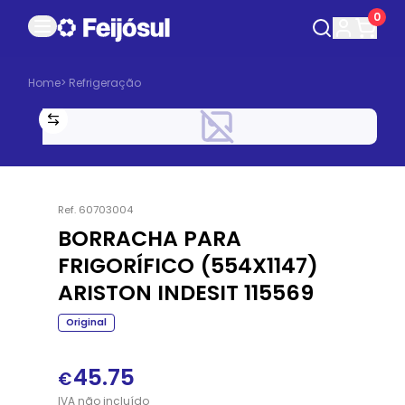
0
Home
>
Refrigeração
Ref.
60703004
BORRACHA PARA
FRIGORÍFICO (554X1147)
ARISTON INDESIT 115569
Original
45.75
€
IVA
não
incluído