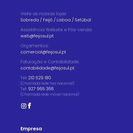
Visite as nossas lojas
Sobreda
/
Feijó
/
Lisboa
/
Setúbal
Assistência Website e Pós-venda
:
web@feijosul.pt
Orçamentos
:
comercial@feijosul.pt
Faturação e Contabilidade
:
contabilidade@feijosul.pt
Tel:
210 529 180
(Chamada rede fixa nacional)
Tel:
927 965 366
(Chamada rede móvel nacional)
Empresa