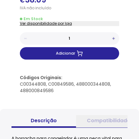
€
IVA
não
incluído
Em Stock
Ver disponibilidade por loja
Adicionar
Códigos Originais:
C00344808, C00849586, 488000344808,
488000849586
Descrição
Compatibilidade
A borracha para congelador é uma peça vital para