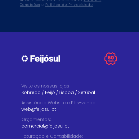
nossa newsletter e a aceitar os
Termos e
Condições
e
Política de Privacidade
.
Visite as nossas lojas
Sobreda
/
Feijó
/
Lisboa
/
Setúbal
Assistência Website e Pós-venda
:
web@feijosul.pt
Orçamentos
:
comercial@feijosul.pt
Faturação e Contabilidade
: