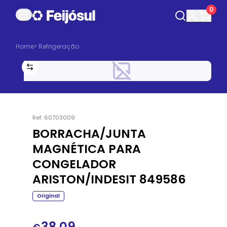
0
Home
>
Refrigeração
Ref.
60703009
BORRACHA/JUNTA
MAGNÉTICA PARA
CONGELADOR
ARISTON/INDESIT 849586
Original
38.09