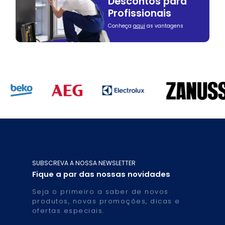
Descontos para
Profissionais
Conheça
aqui
as vantagens
SUBSCREVA A NOSSA NEWSLETTER
Fique a par das nossas novidades
Seja o primeiro a saber de novos
produtos, novas promoções, dicas e
ofertas especiais.