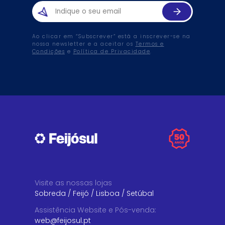
Ao clicar em “Subscrever” está a inscrever-se na
nossa newsletter e a aceitar os
Termos e
Condições
e
Política de Privacidade
.
Visite as nossas lojas
Sobreda
/
Feijó
/
Lisboa
/
Setúbal
Assistência Website e Pós-venda
:
web@feijosul.pt