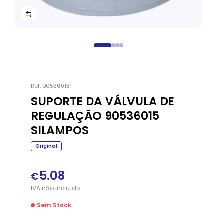
Ref.
90536013
SUPORTE DA VÁLVULA DE
REGULAÇÃO 90536015
SILAMPOS
Original
5.08
€
IVA
não
incluído
Sem Stock