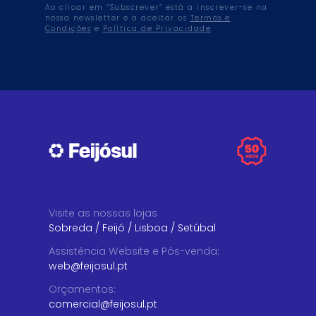
Ao clicar em “Subscrever” está a inscrever-se na
nossa newsletter e a aceitar os
Termos e
Condições
e
Política de Privacidade
.
Visite as nossas lojas
Sobreda
/
Feijó
/
Lisboa
/
Setúbal
Assistência Website e Pós-venda
:
web@feijosul.pt
Orçamentos
:
comercial@feijosul.pt