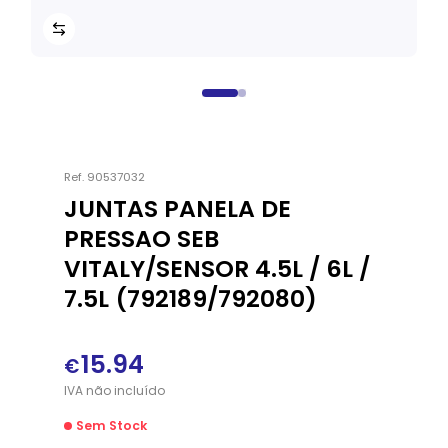
Ref.
90537032
JUNTAS PANELA DE
PRESSAO SEB
VITALY/SENSOR 4.5L / 6L /
7.5L (792189/792080)
15.94
€
IVA
não
incluído
Sem Stock