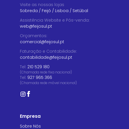
Visite as nossas lojas
Sobreda
/
Feijó
/
Lisboa
/
Setúbal
Assistência Website e Pós-venda
:
web@feijosul.pt
Orçamentos
:
comercial@feijosul.pt
Faturação e Contabilidade
:
contabilidade@feijosul.pt
Tel:
210 529 180
(Chamada rede fixa nacional)
Tel:
927 965 366
(Chamada rede móvel nacional)
Empresa
Sobre Nós