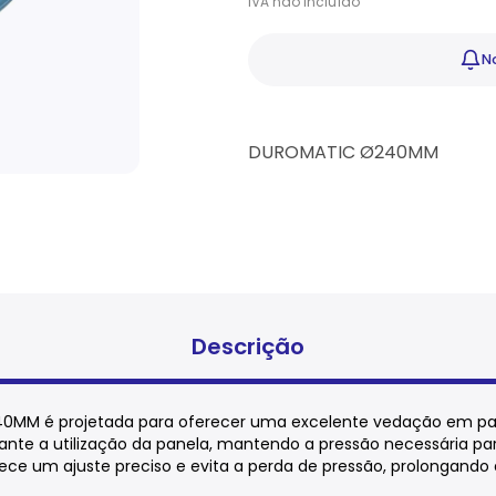
IVA
não
incluído
No
DUROMATIC Ø240MM
Descrição
240MM é projetada para oferecer uma excelente vedação em p
ante a utilização da panela, mantendo a pressão necessária para
ece um ajuste preciso e evita a perda de pressão, prolongando a