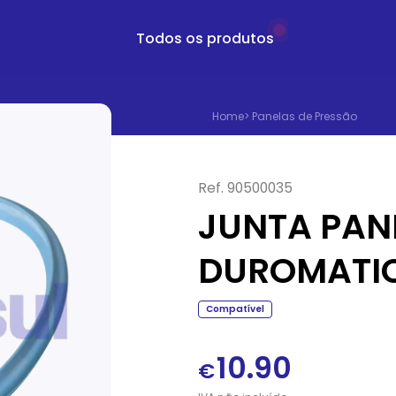
Todos os produtos
Home
>
Panelas de Pressão
Ref.
90500035
JUNTA PAN
DUROMATI
Compatível
10.90
€