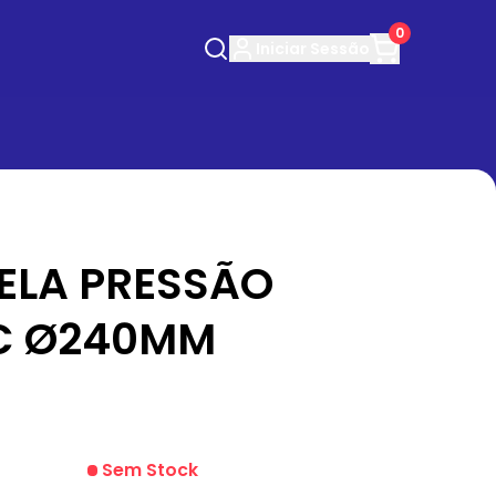
0
Iniciar
Sessão
ELA PRESSÃO
C Ø240MM
Sem Stock