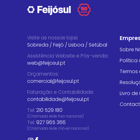
Visite as nossas lojas
Empre
Sobreda
/
Feijó
/
Lisboa
/
Setúbal
Sobre N
Assistência Website e Pós-venda
:
Política
web@feijosul.pt
Termos 
Orçamentos
:
comercial@feijosul.pt
Resoluçã
Faturação e Contabilidade
:
Livro d
contabilidade@feijosul.pt
Contac
Tel:
210 529 180
(Chamada rede fixa nacional)
Tel:
927 965 366
(Chamada rede móvel nacional)