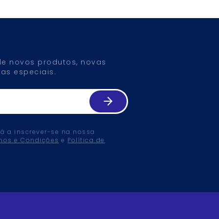
 de novos produtos, novas
as especiais.
tá a inscrever-se na nossa
mos e Condições
e
Política de