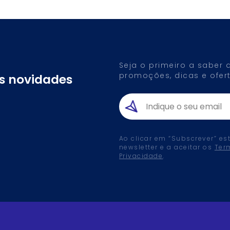
Seja o primeiro a saber
promoções, dicas e ofert
as novidades
Ao clicar em “Subscrever” es
newsletter e a aceitar os
Ter
Privacidade
.