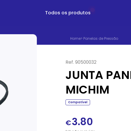
Todos os produtos
Home
>
Panelas de Pressão
Ref.
90500032
JUNTA PAN
MICHIM
Compatível
3.80
€