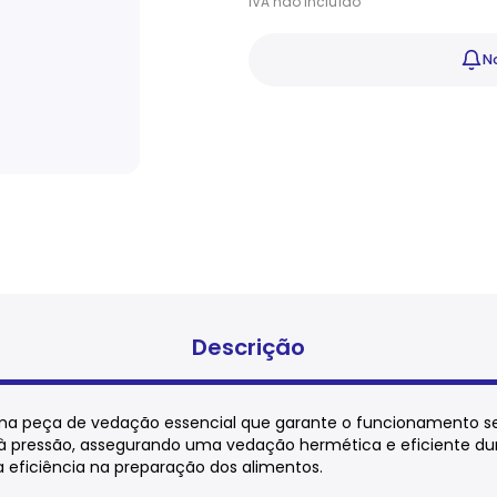
IVA
não
incluído
No
Descrição
ma peça de vedação essencial que garante o funcionamento seg
 à pressão, assegurando uma vedação hermética e eficiente dura
a eficiência na preparação dos alimentos.