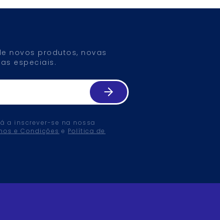
 de novos produtos, novas
as especiais.
tá a inscrever-se na nossa
mos e Condições
e
Política de