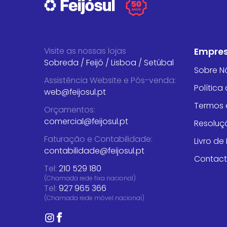
Visite as nossas lojas
Empre
Sobreda
/
Feijó
/
Lisboa
/
Setúbal
Sobre N
Assistência Website e Pós-venda
:
Política
web@feijosul.pt
Termos 
Orçamentos
:
comercial@feijosul.pt
Resoluçã
Faturação e Contabilidade
:
Livro d
contabilidade@feijosul.pt
Contac
Tel:
210 529 180
(Chamada rede fixa nacional)
Tel:
927 965 366
(Chamada rede móvel nacional)