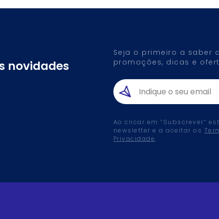
Seja o primeiro a saber
promoções, dicas e ofert
as novidades
Ao clicar em “Subscrever” es
newsletter e a aceitar os
Ter
Privacidade
.