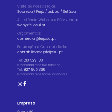
Visite as nossas lojas
Sobreda
/
Feijó
/
Lisboa
/
Setúbal
Assistência Website e Pós-venda
:
web@feijosul.pt
Orçamentos
:
comercial@feijosul.pt
Faturação e Contabilidade
:
contabilidade@feijosul.pt
Tel:
210 529 180
(Chamada rede fixa nacional)
Tel:
927 965 366
(Chamada rede móvel nacional)
Empresa
Sobre Nós