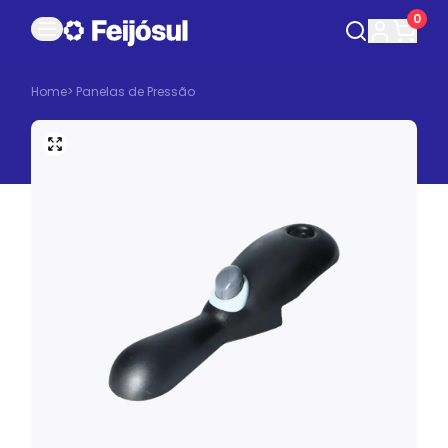
0
Home
>
Panelas de Pressão