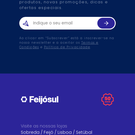
produtos, novas promoções, dicas e
ofertas especiais.
Ao clicar em “Subscrever” está a inscrever-se na
nossa newsletter e a aceitar os
Termos e
Condições
e
Política de Privacidade
.
Visite as nossas lojas
Sobreda
/
Feijó
/
Lisboa
/
Setúbal