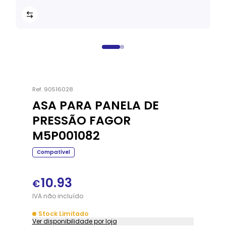
Ref.
90516028
ASA PARA PANELA DE
PRESSÃO FAGOR
M5P001082
Compatível
10.93
€
IVA
não
incluído
Stock Limitado
Ver disponibilidade por loja