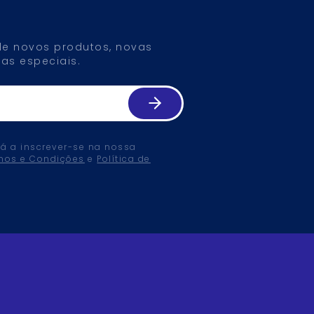
 de novos produtos, novas
as especiais.
tá a inscrever-se na nossa
mos e Condições
e
Política de