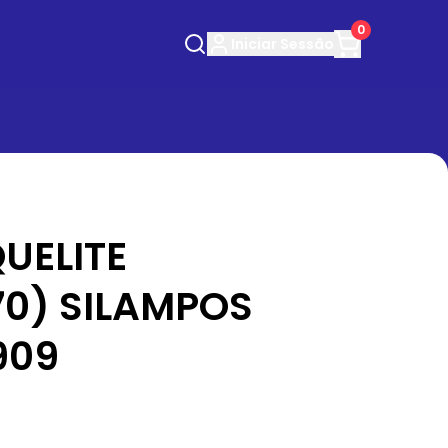
0
Iniciar
Sessão
UELITE
70) SILAMPOS
909