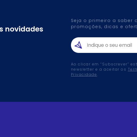
Seja o primeiro a saber
promoções, dicas e ofert
as novidades
Ao clicar em “Subscrever” es
newsletter e a aceitar os
Ter
Privacidade
.