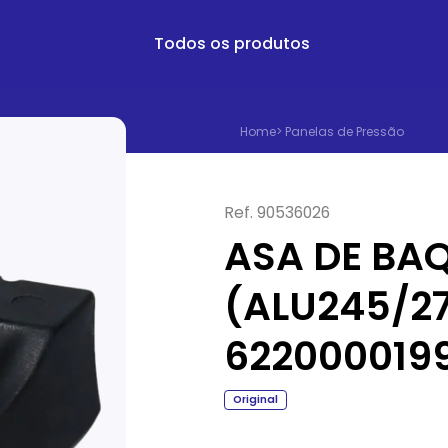
Todos os produtos
Home
>
Panelas de Pressão
Ref.
90536026
ASA DE BAQ
(ALU245/2
622000019
Original