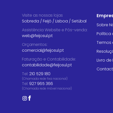
Visite as nossas lojas
Empre
Sobreda
/
Feijó
/
Lisboa
/
Setúbal
Sobre N
Assistência Website e Pós-venda
:
Política
web@feijosul.pt
Termos 
Orçamentos
:
comercial@feijosul.pt
Resoluçã
Faturação e Contabilidade
:
Livro d
contabilidade@feijosul.pt
Contac
Tel:
210 529 180
(Chamada rede fixa nacional)
Tel:
927 965 366
(Chamada rede móvel nacional)