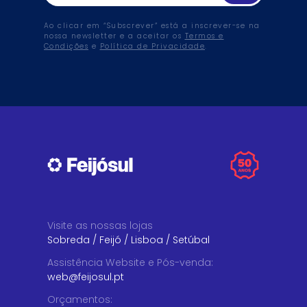
Ao clicar em “Subscrever” está a inscrever-se na
nossa newsletter e a aceitar os
Termos e
Condições
e
Política de Privacidade
.
Visite as nossas lojas
Sobreda
/
Feijó
/
Lisboa
/
Setúbal
Assistência Website e Pós-venda
:
web@feijosul.pt
Orçamentos
: