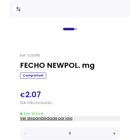
Ref.
029185
FECHO NEWPOL. mg
Compatível
2.07
€
IVA
não
incluído
Em Stock
Ver disponibilidade por loja