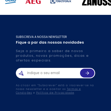
SUBSCREVA A NOSSA NEWSLETTER
Fique a par das nossas novidades
Seja o primeiro a saber de novos
produtos, novas promoções, dicas e
ofertas especiais.
Ao clicar em “Subscrever” está a inscrever-se na
nossa newsletter e a aceitar os
Termos e
Condições
e
Política de Privacidade
.