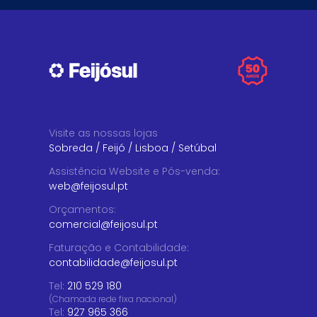
Visite as nossas lojas
Sobreda
/
Feijó
/
Lisboa
/
Setúbal
Assistência Website e Pós-venda
:
web@feijosul.pt
Orçamentos
:
comercial@feijosul.pt
Faturação e Contabilidade
:
contabilidade@feijosul.pt
Tel:
210 529 180
(Chamada rede fixa nacional)
Tel:
927 965 366