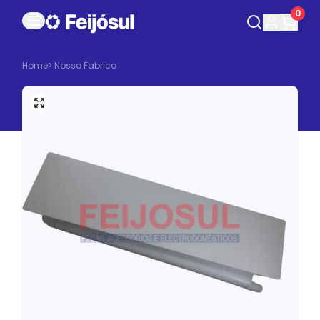
0
Home
>
Nosso Fabrico