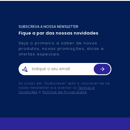
SUBSCREVA A NOSSA NEWSLETTER
Fique a par das nossas novidades
Seja o primeiro a saber de novos
produtos, novas promoções, dicas e
ofertas especiais.
Ao clicar em “Subscrever” está a inscrever-se na
nossa newsletter e a aceitar os
Termos e
Condições
e
Política de Privacidade
.