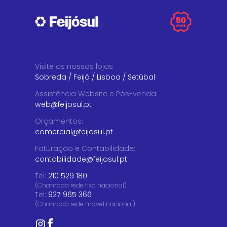
Visite as nossas lojas
Sobreda
/
Feijó
/
Lisboa
/
Setúbal
Assistência Website e Pós-venda
:
web@feijosul.pt
Orçamentos
:
comercial@feijosul.pt
Faturação e Contabilidade
:
contabilidade@feijosul.pt
Tel:
210 529 180
(Chamada rede fixa nacional)
Tel:
927 965 366
(Chamada rede móvel nacional)