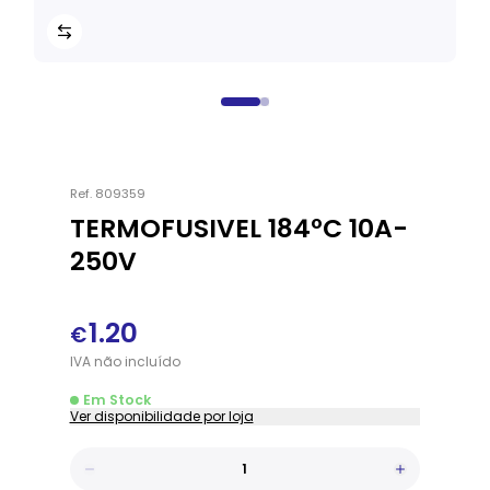
Ref.
809359
TERMOFUSIVEL 184ºC 10A-
250V
1.20
€
IVA
não
incluído
Em Stock
Ver disponibilidade por loja