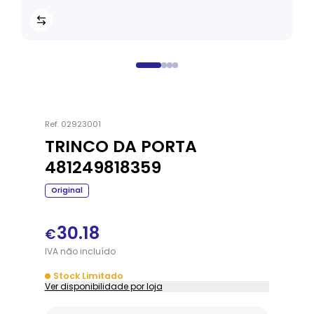
Ref.
02923001
TRINCO DA PORTA
481249818359
Original
30.18
€
IVA
não
incluído
Stock Limitado
Ver disponibilidade por loja