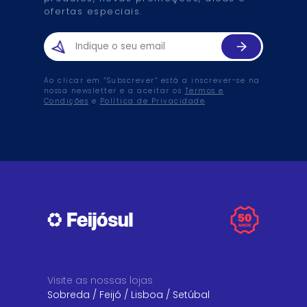
ofertas especiais.
Ao clicar em “Subscrever” está a inscrever-se na
nossa newsletter e a aceitar os
Termos e
Condições
e
Política de Privacidade
.
Visite as nossas lojas
Sobreda
/
Feijó
/
Lisboa
/
Setúbal