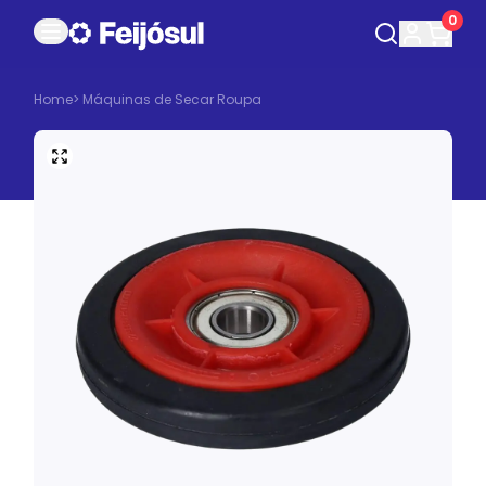
0
Home
>
Máquinas de Secar Roupa