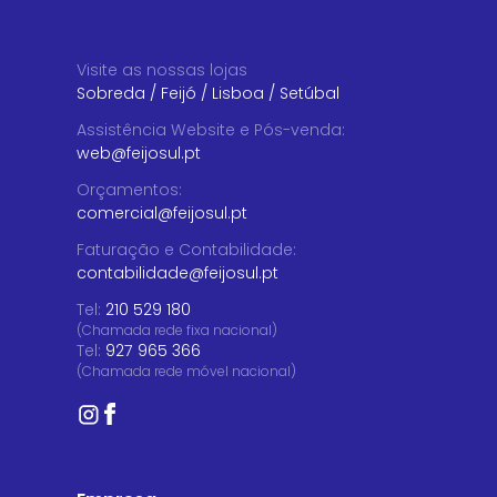
Visite as nossas lojas
Sobreda
/
Feijó
/
Lisboa
/
Setúbal
Assistência Website e Pós-venda
:
web@feijosul.pt
Orçamentos
:
comercial@feijosul.pt
Faturação e Contabilidade
:
contabilidade@feijosul.pt
Tel:
210 529 180
(Chamada rede fixa nacional)
Tel:
927 965 366
(Chamada rede móvel nacional)