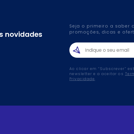
Seja o primeiro a saber
promoções, dicas e ofert
as novidades
Ao clicar em “Subscrever” es
newsletter e a aceitar os
Ter
Privacidade
.