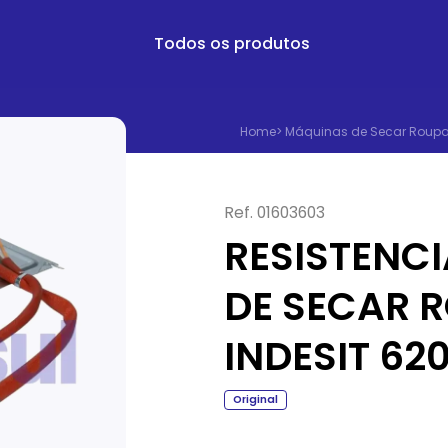
Todos os produtos
Home
>
Máquinas de Secar Roup
Ref.
01603603
RESISTENC
DE SECAR 
INDESIT 62
Original