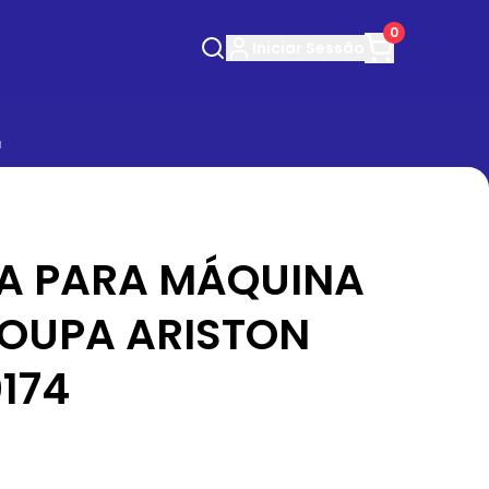
0
Iniciar
Sessão
a
IA PARA MÁQUINA
ROUPA ARISTON
0174