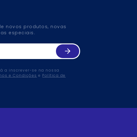
 de novos produtos, novas
as especiais.
tá a inscrever-se na nossa
mos e Condições
e
Política de