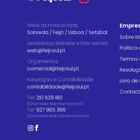
Visite as nossas lojas
Empre
Sobreda
/
Feijó
/
Lisboa
/
Setúbal
Sobre N
Assistência Website e Pós-venda
:
Política
web@feijosul.pt
Termos 
Orçamentos
:
comercial@feijosul.pt
Resoluçã
Faturação e Contabilidade
:
Livro d
contabilidade@feijosul.pt
Contac
Tel:
210 529 180
(Chamada rede fixa nacional)
Tel:
927 965 366
(Chamada rede móvel nacional)