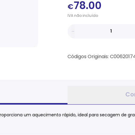
78.00
€
IVA
não
incluído
Códigos Originais: C006201
Co
 proporciona um aquecimento rápido, ideal para secagem de g