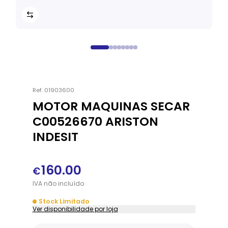
Ref.
01903600
MOTOR MAQUINAS SECAR
C00526670 ARISTON
INDESIT
160.00
€
IVA
não
incluído
Stock Limitado
Ver disponibilidade por loja