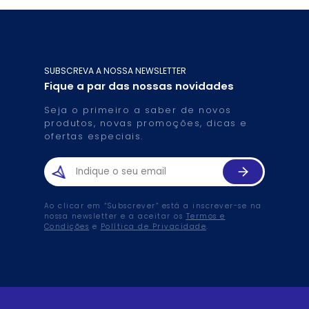
SUBSCREVA A NOSSA NEWSLETTER
Fique a par das nossas novidades
Seja o primeiro a saber de novos
produtos, novas promoções, dicas e
ofertas especiais.
Ao clicar em “Subscrever” está a inscrever-se na
nossa newsletter e a aceitar os
Termos e
Condições
e
Política de Privacidade
.