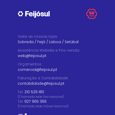
Visite as nossas lojas
Sobreda
/
Feijó
/
Lisboa
/
Setúbal
Assistência Website e Pós-venda
:
web@feijosul.pt
Orçamentos
:
comercial@feijosul.pt
Faturação e Contabilidade
:
contabilidade@feijosul.pt
Tel:
210 529 180
(Chamada rede fixa nacional)
Tel:
927 965 366
(Chamada rede móvel nacional)