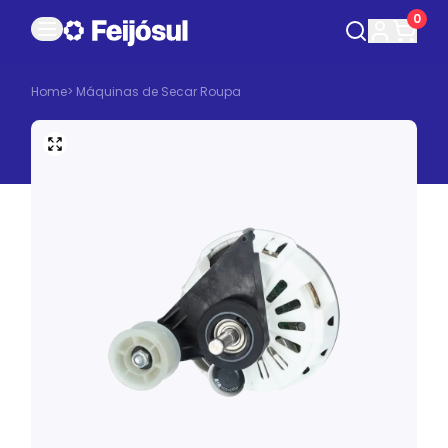
0
Home
>
Máquinas de Secar Roupa